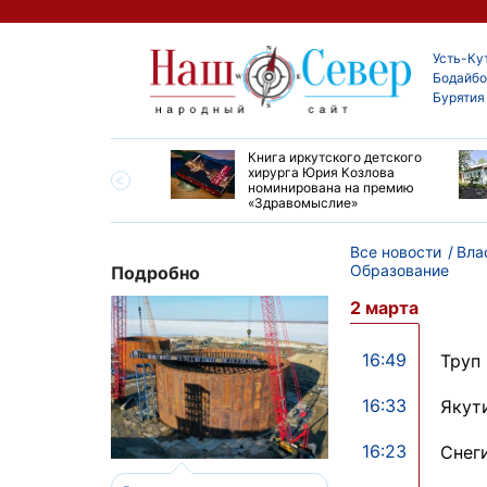
Усть-Ку
Бодайбо
Бурятия
ие забеги и взрослые
Книга иркутского детского
ы большой эстафеты
хирурга Юрия Козлова
олюса»
номинирована на премию
«Здравомыслие»
Все новости
Вла
Образование
Подробно
2 марта
16:49
Труп
16:33
Якут
16:23
Снег