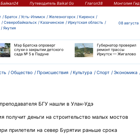
Байкал24
Путеводитель Baikal Go
Глагол38
Монголия Гид
т
Братск
Усть-Илимск
Железногорск
Киренск
Северобайкальск
Казачинское
Иркутская область
08 августа
Якутия
Мэр Братска опроверг
Губернатор проверил
слухи о закрытии детского
ремонт трассы
сада № 5 в Падуне
Иркутск — Жигалово
сть
Общество
Происшествия
Культура
Спорт
Экономика
 преподавателя БГУ нашли в Улан-Удэ
ия получит деньги на строительство малых мостов
ири прилетели на север Бурятии раньше срока