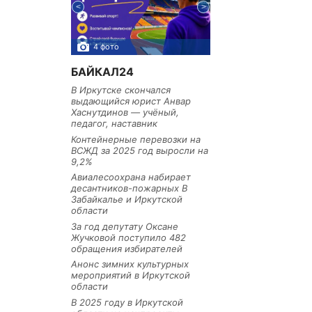
4 фото
3 фото
БАЙКАЛ24
В Иркутске скончался
выдающийся юрист Анвар
Хаснутдинов — учёный,
педагог, наставник
Контейнерные перевозки на
ВСЖД за 2025 год выросли на
9,2%
Авиалесоохрана набирает
десантников-пожарных В
Забайкалье и Иркутской
области
За год депутату Оксане
Жучковой поступило 482
обращения избирателей
Анонс зимних культурных
мероприятий в Иркутской
области
В 2025 году в Иркутской