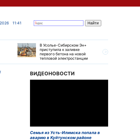
 2026
11:41
В Усолье-Сибирском Эн+
Гендирек
приступила к заливке
авиазаво
первого бетона на новой
трудовом
тепловой электростанции
привет о
ВИДЕОНОВОСТИ
Семья из Усть-Илимска попала в
аварию в Куйтунском районе