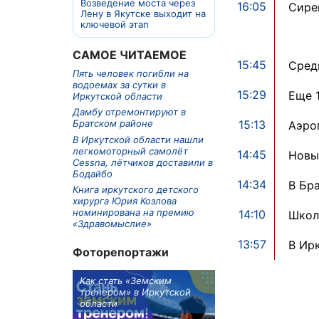
Возведение моста через
16:05
Сире
Лену в Якутске выходит на
ключевой этап
САМОЕ ЧИТАЕМОЕ
15:45
Средн
Пять человек погибли на
водоемах за сутки в
15:29
Еще 
Иркутской области
Дамбу отремонтируют в
15:13
Братском районе
Аэро
В Иркутской области нашли
легкомоторный самолёт
14:45
Новы
Cessna, лётчиков доставили в
Бодайбо
14:34
В Бр
Книга иркутского детского
хирурга Юрия Козлова
номинирована на премию
14:10
Школ
«Здравомыслие»
13:57
В Ир
Фоторепортажи
м в 9
Как стать «Земским
Три охотника за че
ублей получит
тренером» в Иркутской
пропали в Киренско
тельное
области
районе
из Иркутской