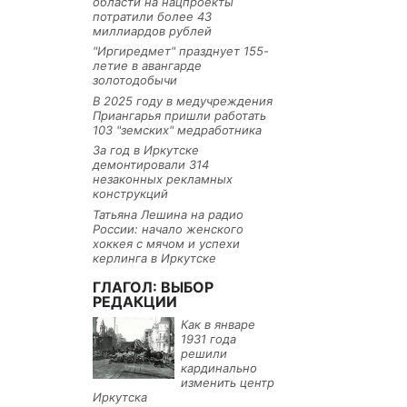
области на нацпроекты
потратили более 43
миллиардов рублей
"Иргиредмет" празднует 155-
летие в авангарде
золотодобычи
В 2025 году в медучреждения
Приангарья пришли работать
103 "земских" медработника
За год в Иркутске
демонтировали 314
незаконных рекламных
конструкций
Татьяна Лешина на радио
России: начало женского
хоккея с мячом и успехи
керлинга в Иркутске
ГЛАГОЛ: ВЫБОР
РЕДАКЦИИ
Как в январе
1931 года
решили
кардинально
изменить центр
Иркутска