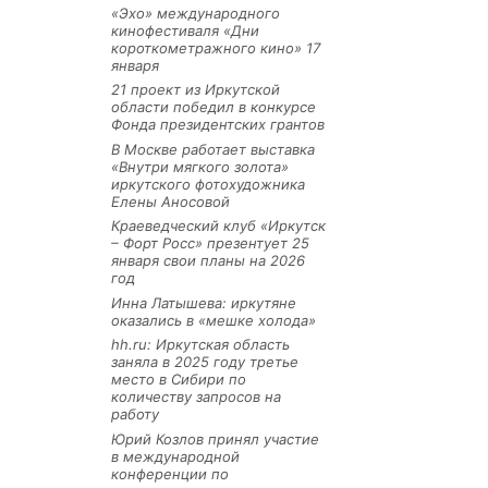
«Эхо» международного
кинофестиваля «Дни
короткометражного кино» 17
января
21 проект из Иркутской
области победил в конкурсе
Фонда президентских грантов
В Москве работает выставка
«Внутри мягкого золота»
иркутского фотохудожника
Елены Аносовой
Краеведческий клуб «Иркутск
– Форт Росс» презентует 25
января свои планы на 2026
год
Инна Латышева: иркутяне
оказались в «мешке холода»
hh.ru: Иркутская область
заняла в 2025 году третье
место в Сибири по
количеству запросов на
работу
Юрий Козлов принял участие
в международной
конференции по