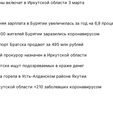
ны включат в Иркутской области 3 марта
яя зарплата в Бурятии увеличилась за год на 6,9 проц
100 жителей Бурятии заразились коронавирусом
порт Братска продают за 495 млн рублей
й прокурор назначен в Иркутской области
атске ищут подозреваемых в краже денег
а горела в Усть-Алданском районе Якутии
кутской области +210 заболевших коронавирусом
ремшой
Льготный заём в 9
Как стать «Земским
м
миллионов рублей получит
тренером» в Иркутской
машиностроительное
области
предприятие из Иркутской