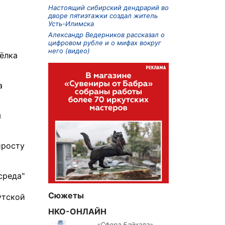
Настоящий сибирский дендрарий во
дворе пятиэтажки создал житель
Усть-Илимска
Александр Ведерников рассказал о
цифровом рубле и о мифах вокруг
него (видео)
ёлка
а
м
иросту
среда"
Сюжеты
утской
НКО-ОНЛАЙН
«Сфера Байкала»