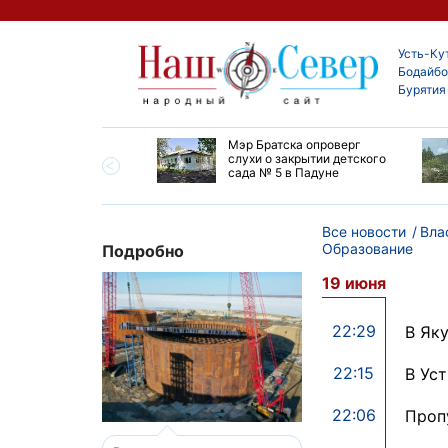
Усть-Ку
Бодайбо
Бурятия
утской области
Мэр Братска опроверг
ают дороги до
слухи о закрытии детского
ска
сада № 5 в Падуне
Все новости
Вла
Образование
Подробно
19 июня
22:29
В Як
22:15
В Ус
22:06
Проп