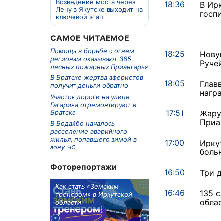
Возведение моста через
18:36
В Ир
Лену в Якутске выходит на
госп
ключевой этап
САМОЕ ЧИТАЕМОЕ
Помощь в борьбе с огнем
18:25
Нову
регионам оказывают 365
Руче
лесных пожарных Приангарья
В Братске жертва аферистов
18:05
Глав
получит деньги обратно
нагр
Участок дороги на улице
Гагарина отремонтируют в
17:51
Братске
Жару
Приа
В Бодайбо началось
расселение аварийного
жилья, попавшего зимой в
17:00
Ирку
зону ЧС
боль
Фоторепортажи
16:50
Три д
м в 9
Как стать «Земским
Три охотника за че
16:46
135 
ублей получит
тренером» в Иркутской
пропали в Киренско
обла
тельное
области
районе
из Иркутской