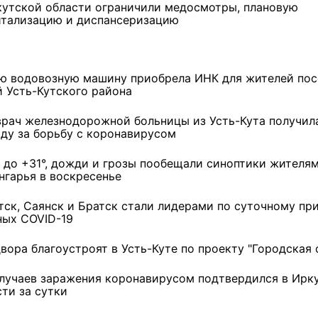
кутской области ограничили медосмотры, плановую
итализацию и диспансеризацию
ю водовозную машину приобрела ИНК для жителей пос
й Усть-Кутского района
врач железнодорожной больницы из Усть-Кута получил
аду за борьбу с коронавирусом
 до +31°, дожди и грозы пообещали синоптики жителя
нгарья в воскресенье
тск, Саянск и Братск стали лидерами по суточному пр
ных COVID-19
вора благоустроят в Усть-Куте по проекту "Городская 
ремшой
Льготный заём в 9
Как стать «Земским
случаев заражения коронавирусом подтвердился в Ирк
м
миллионов рублей получит
тренером» в Иркутской
сти за сутки
машиностроительное
области
предприятие из Иркутской
области