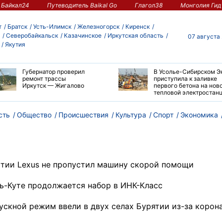
Байкал24
Путеводитель Baikal Go
Глагол38
Монголия Гид
т
Братск
Усть-Илимск
Железногорск
Киренск
Северобайкальск
Казачинское
Иркутская область
07 августа
Якутия
Губернатор проверил
В Усолье-Сибирском Э
ремонт трассы
приступила к заливке
Иркутск — Жигалово
первого бетона на нов
тепловой электростан
сть
Общество
Происшествия
Культура
Спорт
Экономика
утии Lexus не пропустил машину скорой помощи
ть-Куте продолжается набор в ИНК-Класс
ускной режим ввели в двух селах Бурятии из-за корон