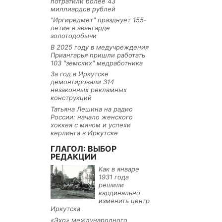
потратили более 43
миллиардов рублей
"Иргиредмет" празднует 155-
летие в авангарде
золотодобычи
В 2025 году в медучреждения
Приангарья пришли работать
103 "земских" медработника
За год в Иркутске
демонтировали 314
незаконных рекламных
конструкций
Татьяна Лешина на радио
России: начало женского
хоккея с мячом и успехи
керлинга в Иркутске
ГЛАГОЛ: ВЫБОР
РЕДАКЦИИ
Как в январе
1931 года
решили
кардинально
изменить центр
Иркутска
«Эхо» международного