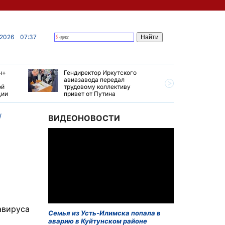
 2026
07:37
н+
Гендиректор Иркутского
Иркутски
авиазавода передал
подтверд
ой
трудовому коллективу
уровень 
ции
привет от Путина
США
ВИДЕОНОВОСТИ
авируса
Семья из Усть-Илимска попала в
аварию в Куйтунском районе