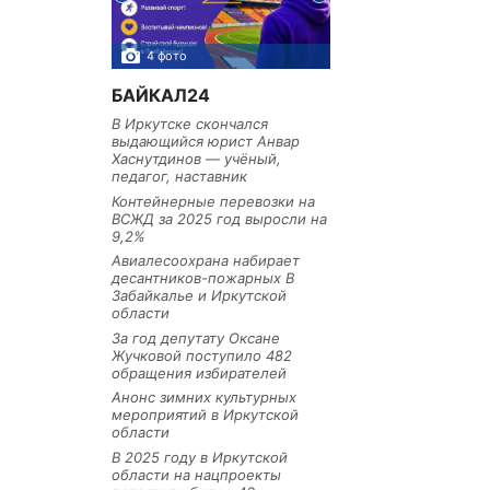
4 фото
3 фото
БАЙКАЛ24
В Иркутске скончался
выдающийся юрист Анвар
Хаснутдинов — учёный,
педагог, наставник
Контейнерные перевозки на
ВСЖД за 2025 год выросли на
9,2%
Авиалесоохрана набирает
десантников-пожарных В
Забайкалье и Иркутской
области
За год депутату Оксане
Жучковой поступило 482
обращения избирателей
Анонс зимних культурных
мероприятий в Иркутской
области
В 2025 году в Иркутской
области на нацпроекты