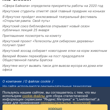
«Сфера Байкала» определила приоритеты работы на 2020 год
Иркутские студенты отметят свой главный праздник на коньках
В Иркутске пройдет инклюзивный театральный фестиваль
«Открытая рампа. Свой путь»
Иркутский союз библиофилов открывает новый сезон
публичных лекций 25 января
Приглашение посмотреть на комету
Иркутский проект «Телескопы для сибирских деревень»
получил грант
Иркутский зоосад собирает новогодние елки на корм животным
Валерий Фомин переизбран на пост председателя
Общественной палаты Братска
Иркутяне могут вызвать такси для вывоза мусора из дома или
офиса
О компании
О файлах cookie
На сайте используются рекомендательные технологии
Пользуясь нашим сайтом, вы соглашаетесь с тем, что мы
На сайте размещаются материалы ИА «Наш Север». Все права охраняются
законом.
используем
cookie-файлы
для сбора статистической
При использовании материалов агентства на других сайтах, обязательна
информации сервисами "Яндекс.Метрика" и "LiveInternet",а
гиперссылка.
также для применения
рекомендательных технологий
.
16+
хорошо