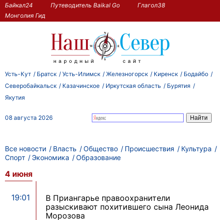
Байкал24
Путеводитель Baikal Go
Глагол38
Монголия Гид
Усть-Кут
Братск
Усть-Илимск
Железногорск
Киренск
Бодайбо
Северобайкальск
Казачинское
Иркутская область
Бурятия
Якутия
08 августа 2026
Все новости
Власть
Общество
Происшествия
Культура
Спорт
Экономика
Образование
4 июня
19:01
В Приангарье правоохранители
разыскивают похитившего сына Леонида
Морозова