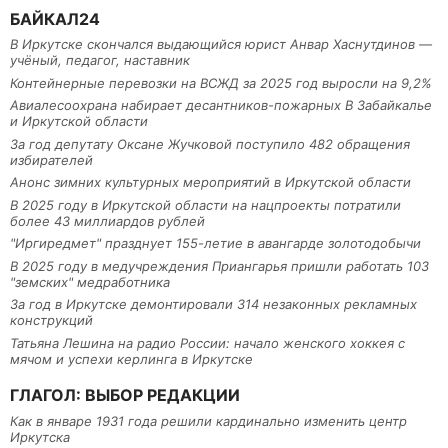
БАЙКАЛ24
В Иркутске скончался выдающийся юрист Анвар Хаснутдинов —
учёный, педагог, наставник
Контейнерные перевозки на ВСЖД за 2025 год выросли на 9,2%
Авиалесоохрана набирает десантников-пожарных В Забайкалье
и Иркутской области
За год депутату Оксане Жучковой поступило 482 обращения
избирателей
Анонс зимних культурных мероприятий в Иркутской области
В 2025 году в Иркутской области на нацпроекты потратили
более 43 миллиардов рублей
"Иргиредмет" празднует 155-летие в авангарде золотодобычи
В 2025 году в медучреждения Приангарья пришли работать 103
"земских" медработника
За год в Иркутске демонтировали 314 незаконных рекламных
конструкций
Татьяна Лешина на радио России: начало женского хоккея с
мячом и успехи керлинга в Иркутске
ГЛАГОЛ: ВЫБОР РЕДАКЦИИ
Как в январе 1931 года решили кардинально изменить центр
Иркутска