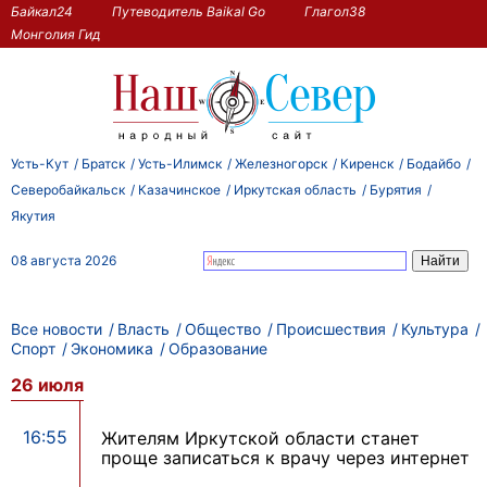
Байкал24
Путеводитель Baikal Go
Глагол38
Монголия Гид
Усть-Кут
Братск
Усть-Илимск
Железногорск
Киренск
Бодайбо
Северобайкальск
Казачинское
Иркутская область
Бурятия
Якутия
08 августа 2026
Все новости
Власть
Общество
Происшествия
Культура
Спорт
Экономика
Образование
26 июля
16:55
Жителям Иркутской области станет
проще записаться к врачу через интернет