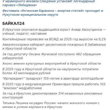
У мраморного вокзала Слюдянки установят легендарный
паровоз «Лебедянка»
Фестиваль «Унгинская баранина – энергия степей» проходит в
Нукутском муниципальном округе
БАЙКАЛ24
В Иркутске скончался выдающийся юрист Анвар Хаснутдинов —
учёный, педагог, наставник
Контейнерные перевозки на ВСЖД за 2025 год выросли на 9,2%
Авиалесоохрана набирает десантников-пожарных В Забайкалье
и Иркутской области
За год депутату Оксане Жучковой поступило 482 обращения
избирателей
Анонс зимних культурных мероприятий в Иркутской области
В 2025 году в Иркутской области на нацпроекты потратили
более 43 миллиардов рублей
"Иргиредмет" празднует 155-летие в авангарде золотодобычи
В 2025 году в медучреждения Приангарья пришли работать 103
"земских" медработника
За год в Иркутске демонтировали 314 незаконных рекламных
конструкций
Татьяна Лешина на радио России: начало женского хоккея с
мячом и успехи керлинга в Иркутске