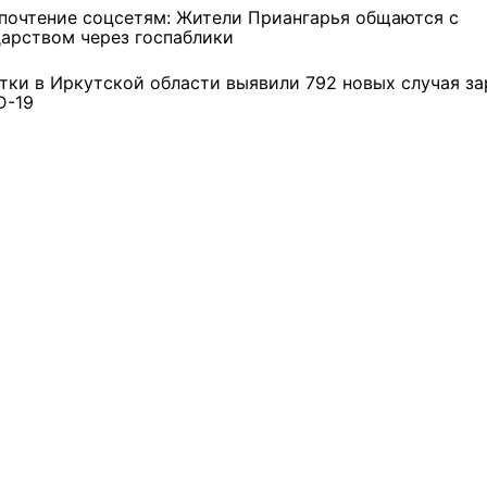
области
почтение соцсетям: Жители Приангарья общаются с
дарством через госпаблики
3 фото
4 фото
утки в Иркутской области выявили 792 новых случая з
D-19