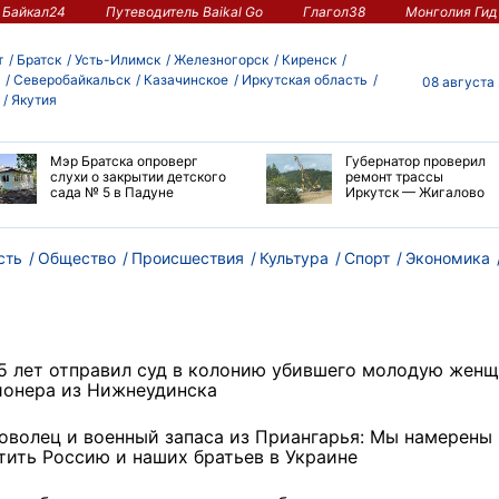
Байкал24
Путеводитель Baikal Go
Глагол38
Монголия Гид
т
Братск
Усть-Илимск
Железногорск
Киренск
Северобайкальск
Казачинское
Иркутская область
08 августа
Якутия
Мэр Братска опроверг
Губернатор проверил
слухи о закрытии детского
ремонт трассы
сада № 5 в Падуне
Иркутск — Жигалово
сть
Общество
Происшествия
Культура
Спорт
Экономика
,5 лет отправил суд в колонию убившего молодую жен
ионера из Нижнеудинска
оволец и военный запаса из Приангарья: Мы намерены
тить Россию и наших братьев в Украине