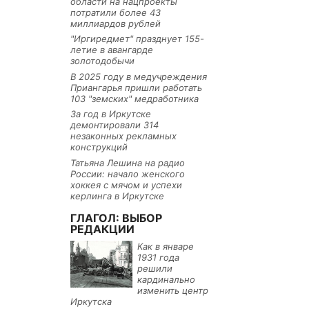
области на нацпроекты
потратили более 43
миллиардов рублей
"Иргиредмет" празднует 155-
летие в авангарде
золотодобычи
В 2025 году в медучреждения
Приангарья пришли работать
103 "земских" медработника
За год в Иркутске
демонтировали 314
незаконных рекламных
конструкций
Татьяна Лешина на радио
России: начало женского
хоккея с мячом и успехи
керлинга в Иркутске
ГЛАГОЛ: ВЫБОР
РЕДАКЦИИ
Как в январе
1931 года
решили
кардинально
изменить центр
Иркутска