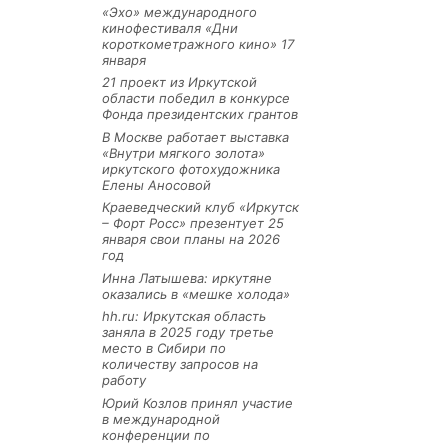
«Эхо» международного
кинофестиваля «Дни
короткометражного кино» 17
января
21 проект из Иркутской
области победил в конкурсе
Фонда президентских грантов
В Москве работает выставка
«Внутри мягкого золота»
иркутского фотохудожника
Елены Аносовой
Краеведческий клуб «Иркутск
– Форт Росс» презентует 25
января свои планы на 2026
год
Инна Латышева: иркутяне
оказались в «мешке холода»
hh.ru: Иркутская область
заняла в 2025 году третье
место в Сибири по
количеству запросов на
работу
Юрий Козлов принял участие
в международной
конференции по