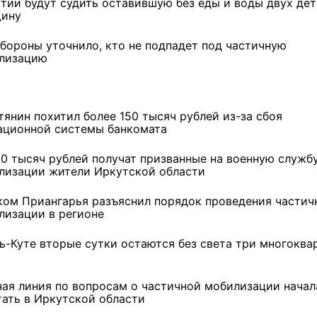
утии будут судить оставившую без еды и воды двух де
ину
бороны уточнило, кто не подпадет под частичную
лизацию
тянин похитил более 150 тысяч рублей из-за сбоя
ационной системы банкомата
00 тысяч рублей получат призванные на военную служб
лизации жители Иркутской области
ком Приангарья разъяснил порядок проведения частич
лизации в регионе
ть-Куте вторые сутки остаются без света три многокв
ремшой
Льготный заём в 9
Как стать «Земским
чая линия по вопросам о частичной мобилизации начал
м
миллионов рублей получит
тренером» в Иркутской
тать в Иркутской области
машиностроительное
области
предприятие из Иркутской