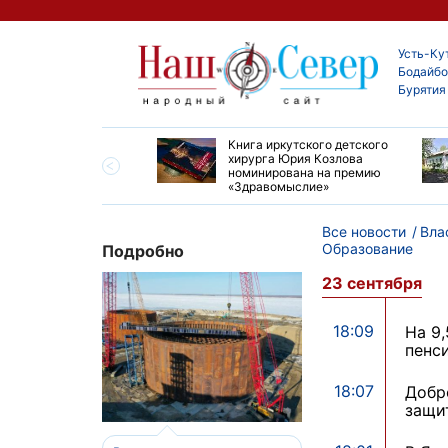
Усть-Ку
Бодайбо
Бурятия
ие забеги и взрослые
Книга иркутского детского
ы большой эстафеты
хирурга Юрия Козлова
олюса»
номинирована на премию
«Здравомыслие»
Все новости
Вла
Образование
Подробно
23 сентября
18:09
На 9
пенс
18:07
Добр
защи