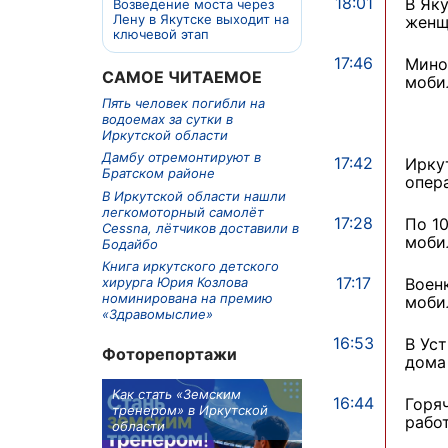
18:01
В Як
Возведение моста через
Лену в Якутске выходит на
женщ
ключевой этап
17:46
Мино
САМОЕ ЧИТАЕМОЕ
моби
Пять человек погибли на
водоемах за сутки в
Иркутской области
Дамбу отремонтируют в
17:42
Ирку
Братском районе
опер
В Иркутской области нашли
легкомоторный самолёт
17:28
По 1
Cessna, лётчиков доставили в
моби
Бодайбо
Книга иркутского детского
17:17
Воен
хирурга Юрия Козлова
номинирована на премию
моби
«Здравомыслие»
16:53
В Ус
Фоторепортажи
дома
м в 9
Как стать «Земским
Три охотника за че
16:44
Горя
ублей получит
тренером» в Иркутской
пропали в Киренско
рабо
тельное
области
районе
из Иркутской