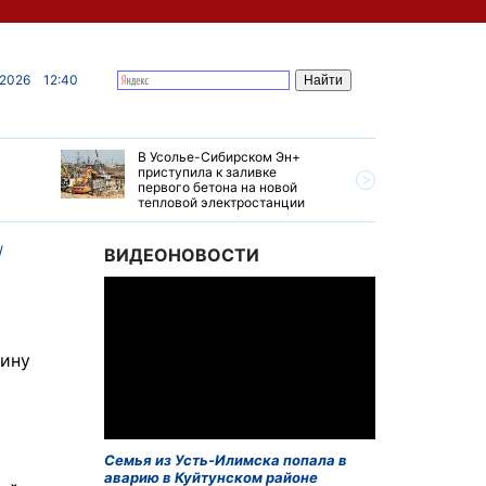
 2026
12:40
В Усолье-Сибирском Эн+
Гендирек
приступила к заливке
авиазаво
первого бетона на новой
трудовом
тепловой электростанции
привет о
ВИДЕОНОВОСТИ
щину
Семья из Усть-Илимска попала в
аварию в Куйтунском районе