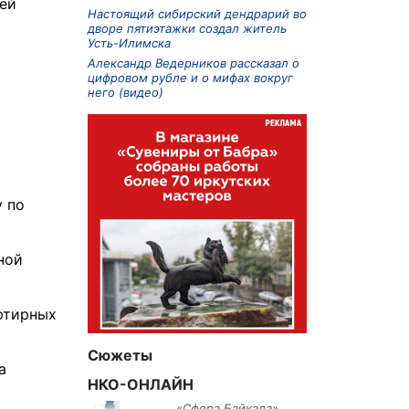
тей
Настоящий сибирский дендрарий во
дворе пятиэтажки создал житель
Усть-Илимска
Александр Ведерников рассказал о
цифровом рубле и о мифах вокруг
него (видео)
у по
ной
артирных
Сюжеты
а
НКО-ОНЛАЙН
«Сфера Байкала»