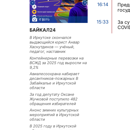
16:14
Пред
госу
4 фото
3 фото
15:33
За с
COVI
БАЙКАЛ24
В Иркутске скончался
выдающийся юрист Анвар
Хаснутдинов — учёный,
педагог, наставник
Контейнерные перевозки на
ВСЖД за 2025 год выросли на
9,2%
Авиалесоохрана набирает
десантников-пожарных В
Забайкалье и Иркутской
области
За год депутату Оксане
Жучковой поступило 482
обращения избирателей
Анонс зимних культурных
мероприятий в Иркутской
области
В 2025 году в Иркутской