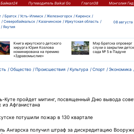
Байкал24
Путеводитель Baikal Go
Глагол38
Монголия Гид
т
Братск
Усть-Илимск
Железногорск
Киренск
Северобайкальск
Казачинское
Иркутская область
08 августа
Якутия
Книга иркутского детского
Мэр Братска опроверг
хирурга Юрия Козлова
слухи о закрытии детс
номинирована на премию
сада № 5 в Падуне
«Здравомыслие»
сть
Общество
Происшествия
Культура
Спорт
Экономика
ть-Куте пройдет митинг, посвященный Дню вывода сове
к из Афганистана
кутске потушили пожар в 130 квартале
ль Ангарска получил штраф за дискредитацию Вооруж