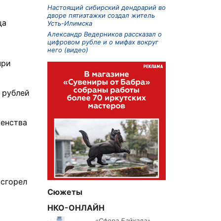
Настоящий сибирский дендрарий во
дворе пятиэтажки создал житель
ца
Усть-Илимска
Александр Ведерников рассказал о
цифровом рубле и о мифах вокруг
него (видео)
при
 рублей
венства
ы
 сгорел
Сюжеты
НКО-ОНЛАЙН
«Сфера Байкала»