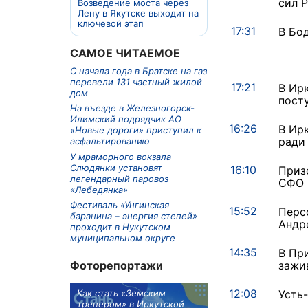
сил 
Возведение моста через
Лену в Якутске выходит на
ключевой этап
17:31
В Бо
САМОЕ ЧИТАЕМОЕ
С начала года в Братске на газ
перевели 131 частный жилой
17:21
В Ир
дом
пост
На въезде в Железногорск-
Илимский подрядчик АО
16:26
В Ир
«Новые дороги» приступил к
ради
асфальтированию
У мраморного вокзала
Слюдянки установят
16:10
Приз
легендарный паровоз
СФО 
«Лебедянка»
Фестиваль «Унгинская
15:52
Перс
баранина – энергия степей»
Андр
проходит в Нукутском
муниципальном округе
14:35
В Пр
зажи
Фоторепортажи
12:08
м в 9
Как стать «Земским
Три охотника за че
Усть
ублей получит
тренером» в Иркутской
пропали в Киренско