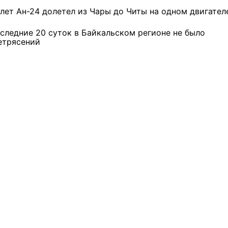
машиностроительное
области
лет Ан-24 долетел из Чары до Читы на одном двигател
предприятие из Иркутской
области
оследние 20 суток в Байкальском регионе не было
етрясений
3 фото
4 фото