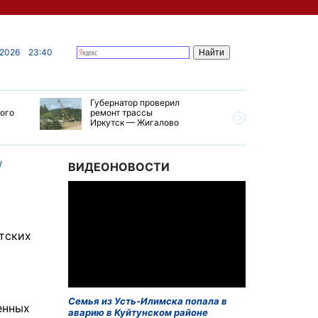
 2026
23:40
Губернатор проверил
В Усолье
кого
ремонт трассы
приступи
Иркутск — Жигалово
первого 
тепловой
ВИДЕОНОВОСТИ
тских
Семья из Усть-Илимска попала в
енных
аварию в Куйтунском районе