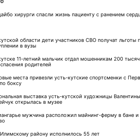
РФ
дайбо хирурги спасли жизнь пациенту с ранением серд
кутской области дети участников СВО получат льготы 
уплении в вузы
кутске 11-летний мальчик отдал мошенникам 200 тысяч
 спасения родителей
овые места привезли усть-кутские спортсменки с Пер
по боксу
ональная выставка усть-кутской художницы Валентин
ейчук открылась в музее
иангарье мужчина расположил майнинг-ферму в бане и
во
ремшой
-Илимскому району исполнилось 55 лет
Льготный заём в 9
Как стать «Земским
м
миллионов рублей получит
тренером» в Иркутской