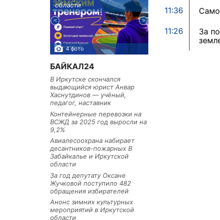
тельное
области
районе
11:36
Само
из Иркутской
11:26
За п
земл
4 фото
3 фото
БАЙКАЛ24
В Иркутске скончался
выдающийся юрист Анвар
Хаснутдинов — учёный,
педагог, наставник
Контейнерные перевозки на
ВСЖД за 2025 год выросли на
9,2%
Авиалесоохрана набирает
десантников-пожарных В
Забайкалье и Иркутской
области
За год депутату Оксане
Жучковой поступило 482
обращения избирателей
Анонс зимних культурных
мероприятий в Иркутской
области