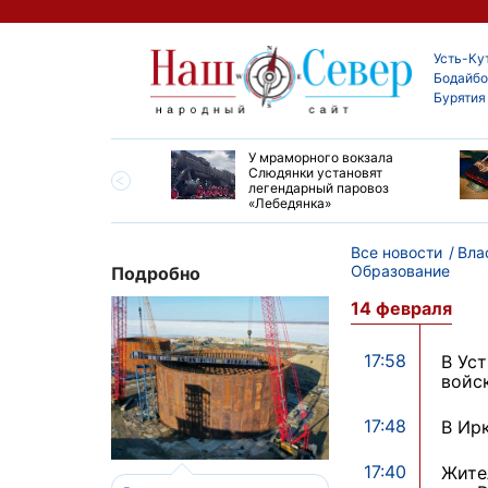
Усть-Ку
Бодайбо
Бурятия
опорту Киренска
У мраморного вокзала
 ремонт взлетно-
Слюдянки установят
очной полосы
легендарный паровоз
«Лебедянка»
Все новости
Вла
Образование
Подробно
14 февраля
17:58
В Ус
войс
17:48
В Ир
17:40
Жите