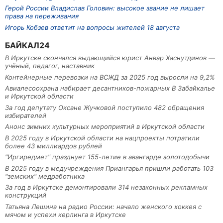
Герой России Владислав Головин: высокое звание не лишает
права на переживания
Игорь Кобзев ответит на вопросы жителей 18 августа
БАЙКАЛ24
В Иркутске скончался выдающийся юрист Анвар Хаснутдинов —
учёный, педагог, наставник
Контейнерные перевозки на ВСЖД за 2025 год выросли на 9,2%
Авиалесоохрана набирает десантников-пожарных В Забайкалье
и Иркутской области
За год депутату Оксане Жучковой поступило 482 обращения
избирателей
Анонс зимних культурных мероприятий в Иркутской области
В 2025 году в Иркутской области на нацпроекты потратили
более 43 миллиардов рублей
"Иргиредмет" празднует 155-летие в авангарде золотодобычи
В 2025 году в медучреждения Приангарья пришли работать 103
"земских" медработника
За год в Иркутске демонтировали 314 незаконных рекламных
конструкций
Татьяна Лешина на радио России: начало женского хоккея с
мячом и успехи керлинга в Иркутске