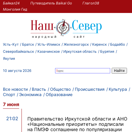
Байкал24
Путеводитель Baikal Go
Глагол38
Монголия Гид
Усть-Кут
Братск
Усть-Илимск
Железногорск
Киренск
Бодайбо
Северобайкальск
Казачинское
Иркутская область
Бурятия
Якутия
10 августа 2026
Все новости
Власть
Общество
Происшествия
Культура
Спорт
Экономика
Образование
7 июня
21:02
Правительство Иркутской области и АНО
«Национальные приоритеты» подписали
на ПМЭФ соглашение по популяризации