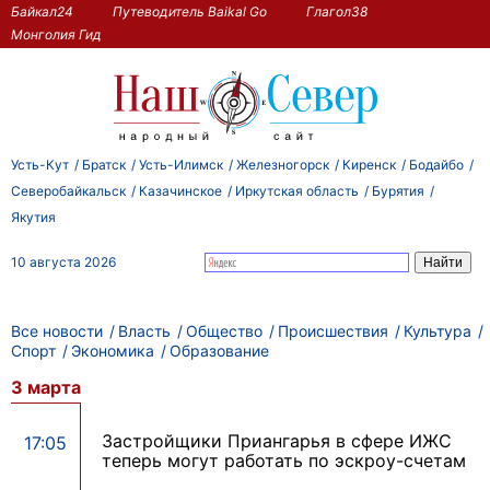
Байкал24
Путеводитель Baikal Go
Глагол38
Монголия Гид
Усть-Кут
Братск
Усть-Илимск
Железногорск
Киренск
Бодайбо
Северобайкальск
Казачинское
Иркутская область
Бурятия
Якутия
10 августа 2026
Все новости
Власть
Общество
Происшествия
Культура
Спорт
Экономика
Образование
3 марта
Застройщики Приангарья в сфере ИЖС
17:05
теперь могут работать по эскроу-счетам