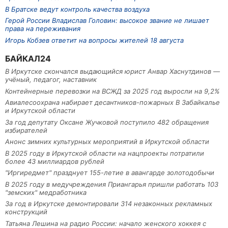
В Братске ведут контроль качества воздуха
Герой России Владислав Головин: высокое звание не лишает
права на переживания
Игорь Кобзев ответит на вопросы жителей 18 августа
БАЙКАЛ24
В Иркутске скончался выдающийся юрист Анвар Хаснутдинов —
учёный, педагог, наставник
Контейнерные перевозки на ВСЖД за 2025 год выросли на 9,2%
Авиалесоохрана набирает десантников-пожарных В Забайкалье
и Иркутской области
За год депутату Оксане Жучковой поступило 482 обращения
избирателей
Анонс зимних культурных мероприятий в Иркутской области
В 2025 году в Иркутской области на нацпроекты потратили
более 43 миллиардов рублей
"Иргиредмет" празднует 155-летие в авангарде золотодобычи
В 2025 году в медучреждения Приангарья пришли работать 103
"земских" медработника
За год в Иркутске демонтировали 314 незаконных рекламных
конструкций
Татьяна Лешина на радио России: начало женского хоккея с