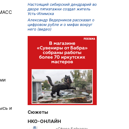
Настоящий сибирский дендрарий во
дворе пятиэтажки создал житель
 МАСС
Усть-Илимска
Александр Ведерников рассказал о
цифровом рубле и о мифах вокруг
него (видео)
ями
ысь и
Сюжеты
НКО-ОНЛАЙН
«Сфера Байкала»