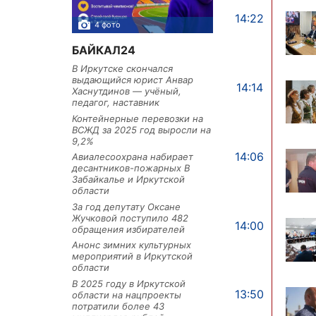
14:22
4 фото
3 фото
БАЙКАЛ24
В Иркутске скончался
выдающийся юрист Анвар
14:14
Хаснутдинов — учёный,
педагог, наставник
Контейнерные перевозки на
ВСЖД за 2025 год выросли на
9,2%
14:06
Авиалесоохрана набирает
десантников-пожарных В
Забайкалье и Иркутской
области
За год депутату Оксане
Жучковой поступило 482
14:00
обращения избирателей
Анонс зимних культурных
мероприятий в Иркутской
области
В 2025 году в Иркутской
13:50
области на нацпроекты
потратили более 43