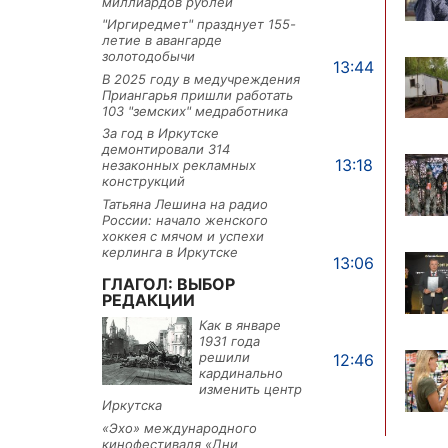
миллиардов рублей
"Иргиредмет" празднует 155-
летие в авангарде
золотодобычи
13:44
В 2025 году в медучреждения
Приангарья пришли работать
103 "земских" медработника
За год в Иркутске
демонтировали 314
13:18
незаконных рекламных
конструкций
Татьяна Лешина на радио
России: начало женского
хоккея с мячом и успехи
керлинга в Иркутске
13:06
ГЛАГОЛ: ВЫБОР
РЕДАКЦИИ
Как в январе
1931 года
решили
12:46
кардинально
изменить центр
Иркутска
«Эхо» международного
кинофестиваля «Дни