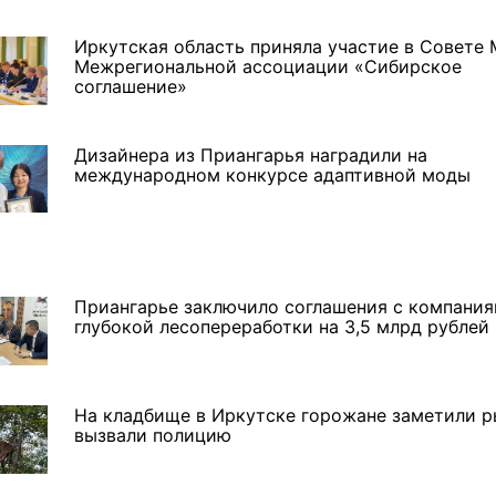
Иркутская область приняла участие в Совете
Межрегиональной ассоциации «Сибирское
соглашение»
Дизайнера из Приангарья наградили на
международном конкурсе адаптивной моды
Приангарье заключило соглашения с компани
глубокой лесопереработки на 3,5 млрд рублей
ремшой
Льготный заём в 9
Как стать «Земским
На кладбище в Иркутске горожане заметили р
м
миллионов рублей получит
тренером» в Иркутской
вызвали полицию
машиностроительное
области
предприятие из Иркутской
области