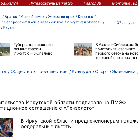
Байкал24
Путеводитель Baikal Go
Глагол38
Монголия Гид
т
Братск
Усть-Илимск
Железногорск
Киренск
Северобайкальск
Казачинское
Иркутская область
07 августа
Якутия
Губернатор проверил
В Усолье-Сибирском Э
ремонт трассы
приступила к заливке
Иркутск — Жигалово
первого бетона на нов
тепловой электростан
сть
Общество
Происшествия
Культура
Спорт
Экономика
ительство Иркутской области подписало на ПМЭФ
стиционное соглашение с «Лензолото»
В Иркутской области предпенсионерам полож
федеральные льготы