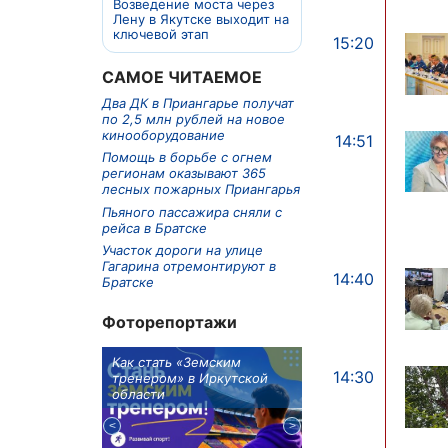
Возведение моста через
Лену в Якутске выходит на
ключевой этап
15:20
САМОЕ ЧИТАЕМОЕ
Два ДК в Приангарье получат
по 2,5 млн рублей на новое
кинооборудование
14:51
Помощь в борьбе с огнем
регионам оказывают 365
лесных пожарных Приангарья
Пьяного пассажира сняли с
рейса в Братске
Участок дороги на улице
Гагарина отремонтируют в
14:40
Братске
Фоторепортажи
м в 9
Как стать «Земским
Три охотника за че
14:30
ублей получит
тренером» в Иркутской
пропали в Киренско
тельное
области
районе
из Иркутской