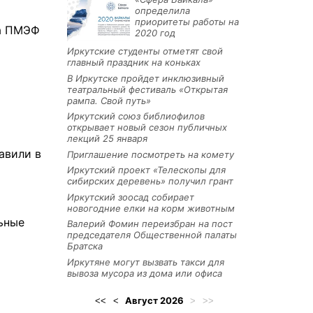
определила
приоритеты работы на
на ПМЭФ
2020 год
Иркутские студенты отметят свой
главный праздник на коньках
В Иркутске пройдет инклюзивный
театральный фестиваль «Открытая
рампа. Свой путь»
Иркутский союз библиофилов
открывает новый сезон публичных
лекций 25 января
авили в
Приглашение посмотреть на комету
Иркутский проект «Телескопы для
сибирских деревень» получил грант
Иркутский зоосад собирает
новогодние елки на корм животным
ьные
Валерий Фомин переизбран на пост
председателя Общественной палаты
Братска
Иркутяне могут вызвать такси для
вывоза мусора из дома или офиса
Август
2026
<<
<
>
>>