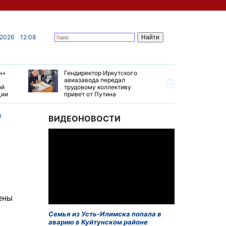
 2026
12:08
н+
Гендиректор Иркутского
Иркутски
авиазавода передал
подтверд
ой
трудовому коллективу
уровень 
ции
привет от Путина
США
ВИДЕОНОВОСТИ
ены
Семья из Усть-Илимска попала в
аварию в Куйтунском районе