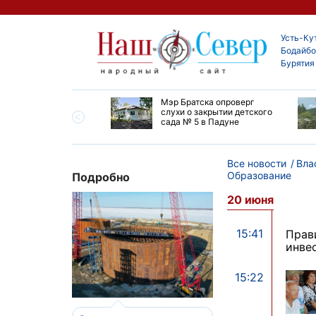
Усть-Ку
Бодайбо
Бурятия
утской области
Мэр Братска опроверг
ают дороги до
слухи о закрытии детского
ска
сада № 5 в Падуне
Все новости
Вла
Образование
Подробно
20 июня
15:41
Прав
инве
15:22