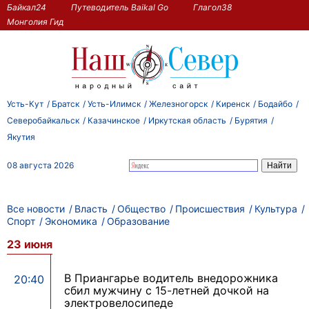
Байкал24
Путеводитель Baikal Go
Глагол38
Монголия Гид
Усть-Кут
Братск
Усть-Илимск
Железногорск
Киренск
Бодайбо
Северобайкальск
Казачинское
Иркутская область
Бурятия
Якутия
08 августа 2026
Все новости
Власть
Общество
Происшествия
Культура
Спорт
Экономика
Образование
23 июня
В Приангарье водитель внедорожника
20:40
сбил мужчину с 15-летней дочкой на
электровелосипеде