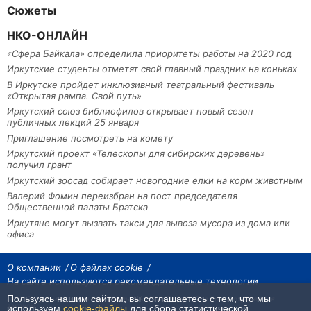
Сюжеты
НКО-ОНЛАЙН
«Сфера Байкала» определила приоритеты работы на 2020 год
Иркутские студенты отметят свой главный праздник на коньках
В Иркутске пройдет инклюзивный театральный фестиваль
«Открытая рампа. Свой путь»
Иркутский союз библиофилов открывает новый сезон
публичных лекций 25 января
Приглашение посмотреть на комету
Иркутский проект «Телескопы для сибирских деревень»
получил грант
Иркутский зоосад собирает новогодние елки на корм животным
Валерий Фомин переизбран на пост председателя
Общественной палаты Братска
Иркутяне могут вызвать такси для вывоза мусора из дома или
офиса
О компании
О файлах cookie
На сайте используются рекомендательные технологии
Пользуясь нашим сайтом, вы соглашаетесь с тем, что мы
На сайте размещаются материалы ИА «Наш Север». Все права охраняются
законом.
используем
cookie-файлы
для сбора статистической