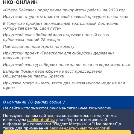
НКО-ОНЛАЙН
«Сфера Байкала» определила приоритеты работы на 2020 год
Иркутские студенты отметят свой главный праздник на коньках
В Иркутске пройдет инклюзивный театральный фестиваль
«Открытая рампа. Свой путь»
Иркутский союз библиофилов открывает новый сезон
публичных лекций 25 января
Приглашение посмотреть на комету
Иркутский проект «Телескопы для сибирских деревень»
получил грант
Иркутский зоосад собирает новогодние елки на корм животным
Валерий Фомин переизбран на пост председателя
Общественной палаты Братска
Иркутяне могут вызвать такси для вывоза мусора из дома или
офиса
О компании
О файлах cookie
На сайте используются рекомендательные технологии
Пользуясь нашим сайтом, вы соглашаетесь с тем, что мы
На сайте размещаются материалы ИА «Наш Север». Все права охраняются
законом.
используем
cookie-файлы
для сбора статистической
При использовании материалов агентства на других сайтах, обязательна
информации сервисами "Яндекс.Метрика" и "LiveInternet",а
гиперссылка.
также для применения
рекомендательных технологий
.