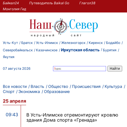
Байкал24
Путеводитель Baikal Go
Глагол38
Монголия Гид
Усть-Кут
Братск
Усть-Илимск
Железногорск
Киренск
Бодайбо
Иркутская область
Северобайкальск
Казачинское
Бурятия
Якутия
07 августа 2026
Все новости
Власть
Общество
Происшествия
Культура
Спорт
Экономика
Образование
25 апреля
09:43
В Усть-Илимске отремонтируют кровлю
здания Дома спорта «Гренада»