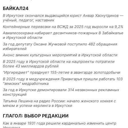
БАЙКАЛ24
В Иркутске скончался выдающийся юрист Анвар Хаснутдинов —
учёный, педагог, наставник
Контейнерные перевозки на ВСЖД за 2025 год выросли на 9,2%
Авиалесоохрана набирает десантников-пожарных В Забайкалье
и Иркутской области
За год депутату Оксане Жучковой поступило 482 обращения
избирателей
Анонс зимних культурных мероприятий в Иркутской области
В 2025 году в Иркутской области на нацпроекты потратили
более 43 миллиардов рублей
"Иргиредмет" празднует 155-летие в авангарде золотодобычи
В 2025 году в медучреждения Приангарья пришли работать 103
"земских" медработника
За год в Иркутске демонтировали 314 незаконных рекламных
конструкций
Татьяна Лешина на радио России: начало женского хоккея с
мячом и успехи керлинга в Иркутске
ГЛАГОЛ: ВЫБОР РЕДАКЦИИ
Как в январе 1931 года решили кардинально изменить центр
Иркутска