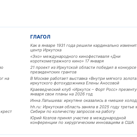
ГЛАГОЛ
Как в январе 1931 года решили кардинально изменит
центр Иркутска
«Эхо» международного кинофестиваля «Дни
короткометражного кино» 17 января
Льготный заём в 9 милл
во
21 проект из Иркутской области победил в конкурс
рублей получит
президентских грантов
машиностроительное пр
ог на
В Москве работает выставка «Внутри мягкого золота
из Иркутской области
иркутского фотохудожника Елены Аносовой
Краеведческий клуб «Иркутск – Форт Росс» презенту
января свои планы на 2026 год
Инна Латышева: иркутяне оказались в «мешке холод
3 фото
hh.ru: Иркутская область заняла в 2025 году третье 
 крест
Сибири по количеству запросов на работу
Юрий Козлов принял участие в международной
конференции по хирургическим инновациям в США