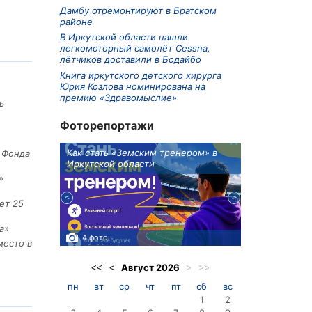
Дамбу отремонтируют в Братском
районе
В Иркутской области нашли
легкомоторный самолёт Cessna,
лётчиков доставили в Бодайбо
Книга иркутского детского хирурга
Юрия Козлова номинирована на
премию «Здравомыслие»
ь
Фоторепортажи
ионов
Как стать «Земским тренером» в
Три охотника
е Фонда
Иркутской области
в Киренском 
едприятие
»
ет 25
а»
4 фото
3 фото
место в
Август
2026
<<
<
>
>>
пн
вт
ср
чт
пт
сб
вс
1
2