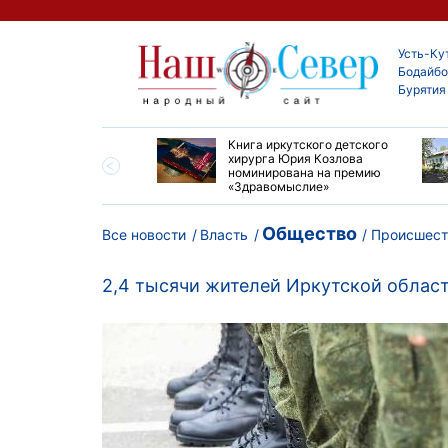
Усть-Ку
Бодайбо
Бурятия
ие забеги и взрослые
Книга иркутского детского
ы большой эстафеты
хирурга Юрия Козлова
олюса»
номинирована на премию
«Здравомыслие»
Общество
Все новости
Власть
Происшест
2,4 тысячи жителей Иркутской област