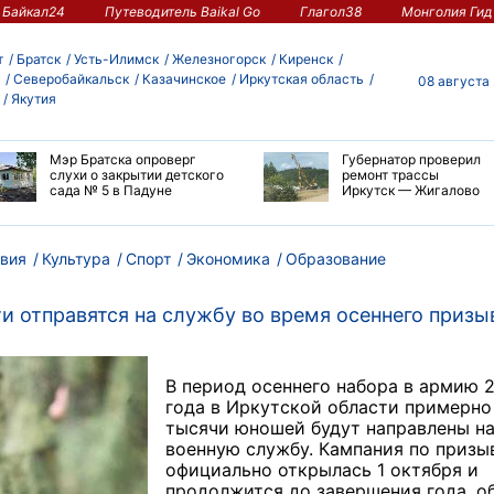
Байкал24
Путеводитель Baikal Go
Глагол38
Монголия Гид
т
Братск
Усть-Илимск
Железногорск
Киренск
Северобайкальск
Казачинское
Иркутская область
08 августа
Якутия
Мэр Братска опроверг
Губернатор проверил
слухи о закрытии детского
ремонт трассы
сада № 5 в Падуне
Иркутск — Жигалово
вия
Культура
Спорт
Экономика
Образование
и отправятся на службу во время осеннего призы
В период осеннего набора в армию 
года в Иркутской области примерно
тысячи юношей будут направлены н
военную службу. Кампания по призы
официально открылась 1 октября и
продолжится до завершения года, о