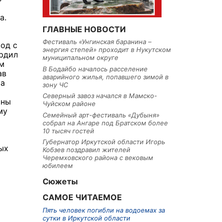
а.
ГЛАВНЫЕ НОВОСТИ
Фестиваль «Унгинская баранина –
од с
энергия степей» проходит в Нукутском
ердил
муниципальном округе
ем
В Бодайбо началось расселение
ав
аварийного жилья, попавшего зимой в
 а
зону ЧС
Северный завоз начался в Мамско-
аны
Чуйском районе
му
Семейный арт-фестиваль «Дубыня»
собрал на Ангаре под Братском более
10 тысяч гостей
Губернатор Иркутской области Игорь
ых
Кобзев поздравил жителей
Черемховского района с вековым
юбилеем
Сюжеты
САМОЕ ЧИТАЕМОЕ
Пять человек погибли на водоемах за
сутки в Иркутской области