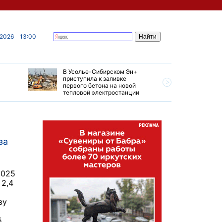
 2026
13:00
В Усолье-Сибирском Эн+
Гендирек
приступила к заливке
авиазаво
первого бетона на новой
трудовом
тепловой электростанции
привет о
ва
2025
 2,4
а
ву
б