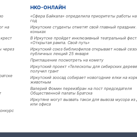
НКО-ОНЛАЙН
во
«Сфера Байкала» определила приоритеты работы на
год
ог на
Иркутские студенты отметят свой главный праздник 
коньках
 крест
В Иркутске пройдет инклюзивный театральный фест
«Открытая рампа. Свой путь»
ы через
Иркутский союз библиофилов открывает новый сезо
публичных лекций 25 января
Приглашение посмотреть на комету
Иркутский проект «Телескопы для сибирских дерев
получил грант
ратске
Иркутский зоосад собирает новогодние елки на кор
животным
Валерий Фомин переизбран на пост председателя
т
Общественной палаты Братска
Иркутяне могут вызвать такси для вывоза мусора из
или офиса
конкурс