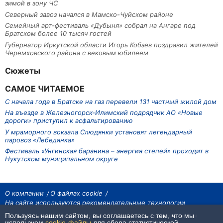
зимой в зону ЧС
Северный завоз начался в Мамско-Чуйском районе
Семейный арт-фестиваль «Дубыня» собрал на Ангаре под
Братском более 10 тысяч гостей
Губернатор Иркутской области Игорь Кобзев поздравил жителей
Черемховского района с вековым юбилеем
Сюжеты
САМОЕ ЧИТАЕМОЕ
С начала года в Братске на газ перевели 131 частный жилой дом
На въезде в Железногорск-Илимский подрядчик АО «Новые
дороги» приступил к асфальтированию
У мраморного вокзала Слюдянки установят легендарный
паровоз «Лебедянка»
Фестиваль «Унгинская баранина – энергия степей» проходит в
Нукутском муниципальном округе
О компании
О файлах cookie
На сайте используются рекомендательные технологии
Пользуясь нашим сайтом, вы соглашаетесь с тем, что мы
На сайте размещаются материалы ИА «Наш Север». Все права охраняются
законом.
используем
cookie-файлы
для сбора статистической