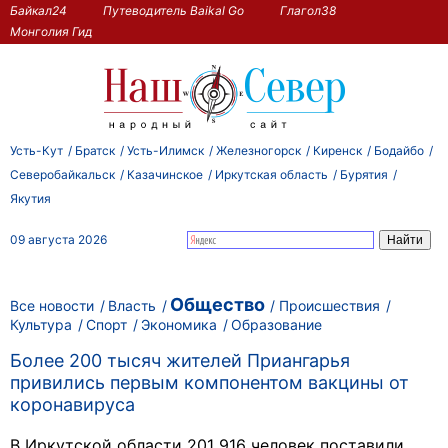
Байкал24
Путеводитель Baikal Go
Глагол38
Монголия Гид
Усть-Кут
Братск
Усть-Илимск
Железногорск
Киренск
Бодайбо
Северобайкальск
Казачинское
Иркутская область
Бурятия
Якутия
09 августа 2026
Общество
Все новости
Власть
Происшествия
Культура
Спорт
Экономика
Образование
Более 200 тысяч жителей Приангарья
привились первым компонентом вакцины от
коронавируса
В Иркутской области 201 916 человек поставили