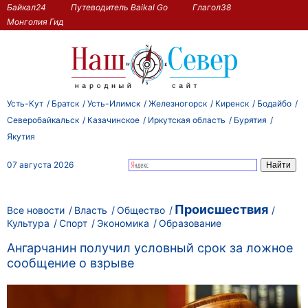
Байкал24
Путеводитель Baikal Go
Глагол38
Монголия Гид
Усть-Кут
Братск
Усть-Илимск
Железногорск
Киренск
Бодайбо
Северобайкальск
Казачинское
Иркутская область
Бурятия
Якутия
07 августа 2026
Происшествия
Все новости
Власть
Общество
Культура
Спорт
Экономика
Образование
Ангарчанин получил условный срок за ложное
сообщение о взрыве