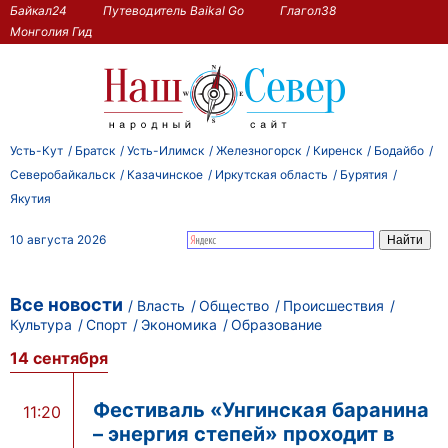
Байкал24
Путеводитель Baikal Go
Глагол38
Монголия Гид
Усть-Кут
Братск
Усть-Илимск
Железногорск
Киренск
Бодайбо
Северобайкальск
Казачинское
Иркутская область
Бурятия
Якутия
10 августа 2026
Все новости
Власть
Общество
Происшествия
Культура
Спорт
Экономика
Образование
14 сентября
Фестиваль «Унгинская баранина
11:20
– энергия степей» проходит в