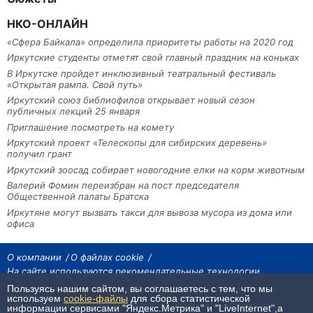
НКО-ОНЛАЙН
«Сфера Байкала» определила приоритеты работы на 2020 год
Иркутские студенты отметят свой главный праздник на коньках
В Иркутске пройдет инклюзивный театральный фестиваль
«Открытая рампа. Свой путь»
Иркутский союз библиофилов открывает новый сезон
публичных лекций 25 января
Приглашение посмотреть на комету
Иркутский проект «Телескопы для сибирских деревень»
получил грант
Иркутский зоосад собирает новогодние елки на корм животным
Валерий Фомин переизбран на пост председателя
Общественной палаты Братска
Иркутяне могут вызвать такси для вывоза мусора из дома или
офиса
О компании
О файлах cookie
На сайте используются рекомендательные технологии
Пользуясь нашим сайтом, вы соглашаетесь с тем, что мы
На сайте размещаются материалы ИА «Наш Север». Все права охраняются
законом.
используем
cookie-файлы
для сбора статистической
При использовании материалов агентства на других сайтах, обязательна
информации сервисами "Яндекс.Метрика" и "LiveInternet",а
гиперссылка.