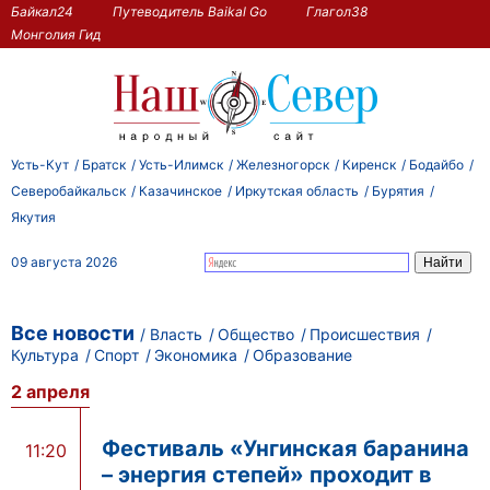
Байкал24
Путеводитель Baikal Go
Глагол38
Монголия Гид
Усть-Кут
Братск
Усть-Илимск
Железногорск
Киренск
Бодайбо
Северобайкальск
Казачинское
Иркутская область
Бурятия
Якутия
09 августа 2026
Все новости
Власть
Общество
Происшествия
Культура
Спорт
Экономика
Образование
2 апреля
Фестиваль «Унгинская баранина
11:20
– энергия степей» проходит в