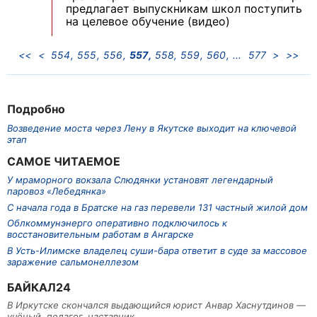
предлагает выпускникам школ поступить
на целевое обучение (видео)
<<
<
554
555
556
557
558
559
560
577
>
>>
Подробно
Возведение моста через Лену в Якутске выходит на ключевой
этап
САМОЕ ЧИТАЕМОЕ
У мраморного вокзала Слюдянки установят легендарный
паровоз «Лебедянка»
С начала года в Братске на газ перевели 131 частный жилой дом
Облкоммунэнерго оперативно подключилось к
восстановительным работам в Ангарске
В Усть-Илимске владелец суши-бара ответит в суде за массовое
заражение сальмонеллезом
БАЙКАЛ24
В Иркутске скончался выдающийся юрист Анвар Хаснутдинов —
учёный, педагог, наставник