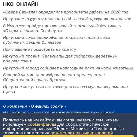
НКО-ОНЛАЙН
«Сфера Байкала» определила приоритеты работы на 2020 год
Иркутские студенты отметят свой главный праздник на коньках
В Иркутске пройдет инклюзивный театральный фестиваль
«Открытая рампа. Свой путь»
Иркутский союз библиофилов открывает новый сезон
публичных лекций 25 января
Приглашение посмотреть на комету
Иркутский проект «Телескопы для сибирских деревень»
получил грант
Иркутский зоосад собирает новогодние елки на корм животным
Валерий Фомин переизбран на пост председателя
Общественной палаты Братска
Иркутяне могут вызвать такси для вывоза мусора из дома или
офиса
О компании
О файлах cookie
На сайте используются рекомендательные технологии
Пользуясь нашим сайтом, вы соглашаетесь с тем, что мы
На сайте размещаются материалы ИА «Наш Север». Все права охраняются
законом.
используем
cookie-файлы
для сбора статистической
При использовании материалов агентства на других сайтах, обязательна
информации сервисами "Яндекс.Метрика" и "LiveInternet",а
гиперссылка.
также для применения
рекомендательных технологий
.