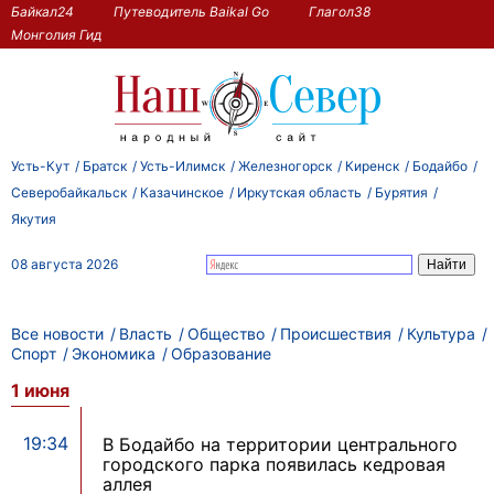
Байкал24
Путеводитель Baikal Go
Глагол38
Монголия Гид
Усть-Кут
Братск
Усть-Илимск
Железногорск
Киренск
Бодайбо
Северобайкальск
Казачинское
Иркутская область
Бурятия
Якутия
08 августа 2026
Все новости
Власть
Общество
Происшествия
Культура
Спорт
Экономика
Образование
1 июня
19:34
В Бодайбо на территории центрального
городского парка появилась кедровая
аллея