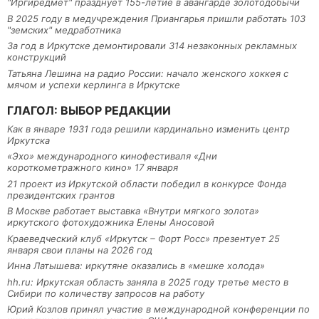
"Иргиредмет" празднует 155-летие в авангарде золотодобычи
В 2025 году в медучреждения Приангарья пришли работать 103
"земских" медработника
За год в Иркутске демонтировали 314 незаконных рекламных
конструкций
Татьяна Лешина на радио России: начало женского хоккея с
мячом и успехи керлинга в Иркутске
ГЛАГОЛ: ВЫБОР РЕДАКЦИИ
Как в январе 1931 года решили кардинально изменить центр
Иркутска
«Эхо» международного кинофестиваля «Дни
короткометражного кино» 17 января
21 проект из Иркутской области победил в конкурсе Фонда
президентских грантов
В Москве работает выставка «Внутри мягкого золота»
иркутского фотохудожника Елены Аносовой
Краеведческий клуб «Иркутск – Форт Росс» презентует 25
января свои планы на 2026 год
Инна Латышева: иркутяне оказались в «мешке холода»
hh.ru: Иркутская область заняла в 2025 году третье место в
Сибири по количеству запросов на работу
Юрий Козлов принял участие в международной конференции по