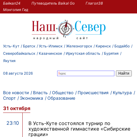
Байкал24
Путеводитель Baikal Go
Глагол38
Монголия Гид
Усть-Кут
Братск
Усть-Илимск
Железногорск
Киренск
Бодайбо
Северобайкальск
Казачинское
Иркутская область
Бурятия
Якутия
08 августа 2026
Все новости
Власть
Общество
Происшествия
Культура
Спорт
Экономика
Образование
31 октября
23:10
В Усть-Куте состоялся турнир по
художественной гимнастике «Сибирские
грации»