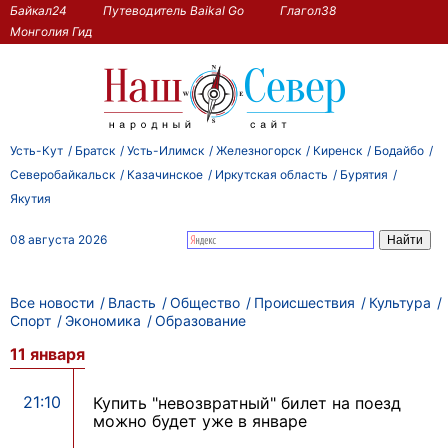
Байкал24
Путеводитель Baikal Go
Глагол38
Монголия Гид
Усть-Кут
Братск
Усть-Илимск
Железногорск
Киренск
Бодайбо
Северобайкальск
Казачинское
Иркутская область
Бурятия
Якутия
08 августа 2026
Все новости
Власть
Общество
Происшествия
Культура
Спорт
Экономика
Образование
11 января
21:10
Купить "невозвратный" билет на поезд
можно будет уже в январе