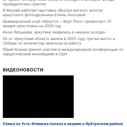
президентских грантов
В Москве работает выставка «Внутри мягкого золота»
иркутского фотохудожника Елены Аносовой
Краеведческий клуб «Иркутск – Форт Росс» презентует 25
января свои планы на 2026 год
Инна Латышева: иркутяне оказались в «мешке холода»
hh.ru: Иркутская область заняла в 2025 году третье место в
Сибири по количеству запросов на работу
Юрий Козлов принял участие в международной конференции по
хирургическим инновациям в США
ВИДЕОНОВОСТИ
Семья из Усть-Илимска попала в аварию в Куйтунском районе