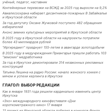
учёный, педагог, наставник
Контейнерные перевозки на ВСЖД за 2025 год выросли на 9,2%
Авиалесоохрана набирает десантников-пожарных В Забайкалье
и Иркутской области
За год депутату Оксане Жучковой поступило 482 обращения
избирателей
Анонс зимних культурных мероприятий в Иркутской области
В 2025 году в Иркутской области на нацпроекты потратили
более 43 миллиардов рублей
"Иргиредмет" празднует 155-летие в авангарде золотодобычи
В 2025 году в медучреждения Приангарья пришли работать 103
"земских" медработника
За год в Иркутске демонтировали 314 незаконных рекламных
конструкций
Татьяна Лешина на радио России: начало женского хоккея с
мячом и успехи керлинга в Иркутске
ГЛАГОЛ: ВЫБОР РЕДАКЦИИ
Как в январе 1931 года решили кардинально изменить центр
Иркутска
«Эхо» международного кинофестиваля «Дни
короткометражного кино» 17 января
21 проект из Иркутской области победил в конкурсе Фонда