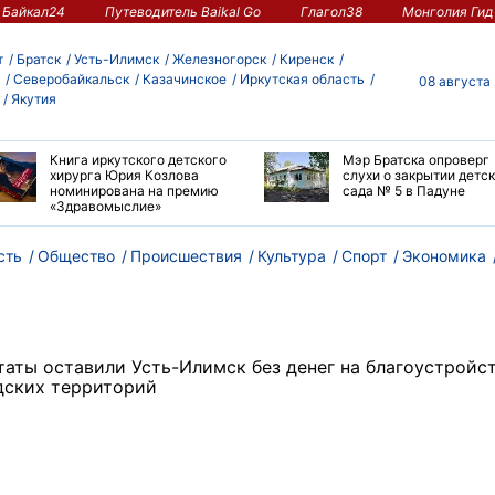
Байкал24
Путеводитель Baikal Go
Глагол38
Монголия Гид
т
Братск
Усть-Илимск
Железногорск
Киренск
Северобайкальск
Казачинское
Иркутская область
08 августа
Якутия
Книга иркутского детского
Мэр Братска опроверг
хирурга Юрия Козлова
слухи о закрытии детс
номинирована на премию
сада № 5 в Падуне
«Здравомыслие»
сть
Общество
Происшествия
Культура
Спорт
Экономика
таты оставили Усть-Илимск без денег на благоустройс
дских территорий