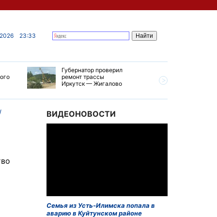
 2026
23:33
Губернатор проверил
В Усолье
кого
ремонт трассы
приступи
Иркутск — Жигалово
первого 
тепловой
ВИДЕОНОВОСТИ
тво
Семья из Усть-Илимска попала в
аварию в Куйтунском районе