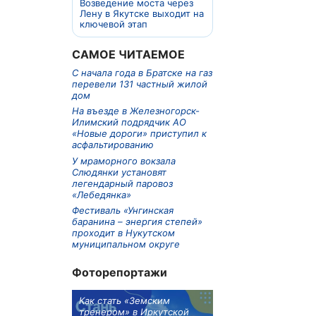
Возведение моста через
Лену в Якутске выходит на
ключевой этап
САМОЕ ЧИТАЕМОЕ
С начала года в Братске на газ
перевели 131 частный жилой
дом
На въезде в Железногорск-
Илимский подрядчик АО
«Новые дороги» приступил к
асфальтированию
У мраморного вокзала
Слюдянки установят
легендарный паровоз
«Лебедянка»
Фестиваль «Унгинская
баранина – энергия степей»
проходит в Нукутском
муниципальном округе
Фоторепортажи
м в 9
Как стать «Земским
Три охотника за че
ублей получит
тренером» в Иркутской
пропали в Киренско