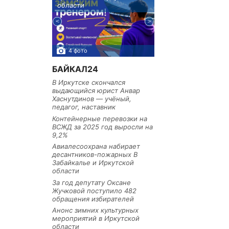
тельное
области
районе
из Иркутской
4 фото
3 фото
БАЙКАЛ24
В Иркутске скончался
выдающийся юрист Анвар
Хаснутдинов — учёный,
педагог, наставник
Контейнерные перевозки на
ВСЖД за 2025 год выросли на
9,2%
Авиалесоохрана набирает
десантников-пожарных В
Забайкалье и Иркутской
области
За год депутату Оксане
Жучковой поступило 482
обращения избирателей
Анонс зимних культурных
мероприятий в Иркутской
области