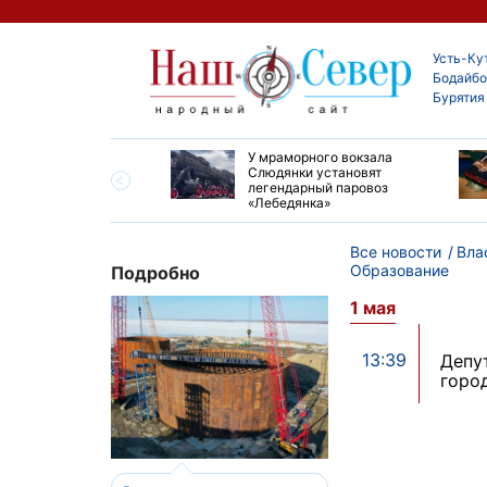
Усть-Ку
Бодайбо
Бурятия
опорту Киренска
У мраморного вокзала
 ремонт взлетно-
Слюдянки установят
очной полосы
легендарный паровоз
«Лебедянка»
Все новости
Вла
Образование
Подробно
1 мая
13:39
Депу
горо