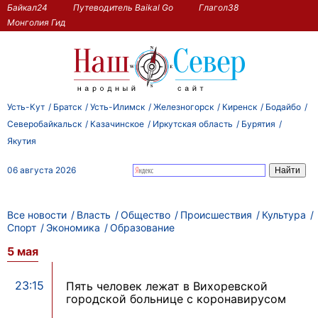
Байкал24
Путеводитель Baikal Go
Глагол38
Монголия Гид
Усть-Кут
Братск
Усть-Илимск
Железногорск
Киренск
Бодайбо
Северобайкальск
Казачинское
Иркутская область
Бурятия
Якутия
06 августа 2026
Все новости
Власть
Общество
Происшествия
Культура
Спорт
Экономика
Образование
5 мая
23:15
Пять человек лежат в Вихоревской
городской больнице с коронавирусом