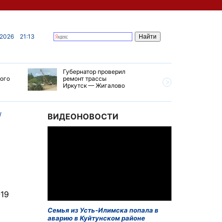
 2026
21:13
Губернатор проверил
В Усолье
кого
ремонт трассы
приступи
Иркутск — Жигалово
первого 
тепловой
ВИДЕОНОВОСТИ
-19
Семья из Усть-Илимска попала в
аварию в Куйтунском районе