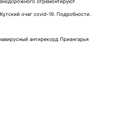
знодорожного отремонтируют
Кутский очаг covid-19. Подробности.
навирусный антирекорд Приангарья
ремшой
Льготный заём в 9
Как стать «Земским
м
миллионов рублей получит
тренером» в Иркутской