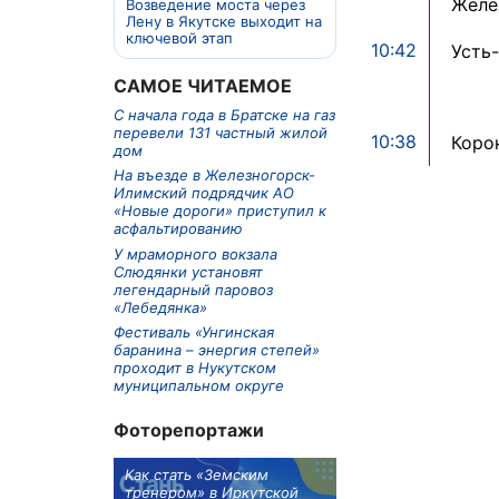
Желе
Возведение моста через
Лену в Якутске выходит на
ключевой этап
10:42
Усть-
САМОЕ ЧИТАЕМОЕ
С начала года в Братске на газ
перевели 131 частный жилой
10:38
Коро
дом
На въезде в Железногорск-
Илимский подрядчик АО
«Новые дороги» приступил к
асфальтированию
У мраморного вокзала
Слюдянки установят
легендарный паровоз
«Лебедянка»
Фестиваль «Унгинская
баранина – энергия степей»
проходит в Нукутском
муниципальном округе
Фоторепортажи
м в 9
Как стать «Земским
Три охотника за че
ублей получит
тренером» в Иркутской
пропали в Киренско