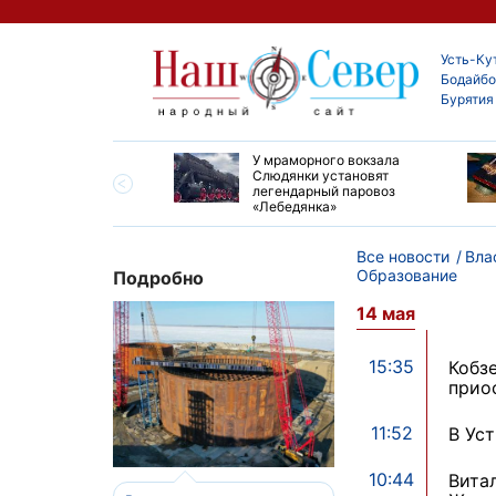
Усть-Ку
Бодайбо
Бурятия
опорту Киренска
У мраморного вокзала
 ремонт взлетно-
Слюдянки установят
очной полосы
легендарный паровоз
«Лебедянка»
Все новости
Вла
Образование
Подробно
14 мая
15:35
Кобз
прио
11:52
В Ус
10:44
Вита