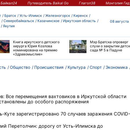
Байкал24
Путеводитель Baikal Go
Глагол38
Монголия Гид
т
Братск
Усть-Илимск
Железногорск
Киренск
Северобайкальск
Казачинское
Иркутская область
08 августа
Якутия
Книга иркутского детского
Мэр Братска опроверг
хирурга Юрия Козлова
слухи о закрытии детс
номинирована на премию
сада № 5 в Падуне
«Здравомыслие»
сть
Общество
Происшествия
Культура
Спорт
Экономика
ев: Все перемещения вахтовиков в Иркутской области
становлены до особого распоряжения
ть-Куте зарегистрировано 70 случаев заражения COVID
лий Перетолчин: дорогу от Усть-Илимска до