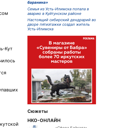
баранина»
Семья из Усть-Илимска попала в
усом
аварию в Куйтунском районе
Настоящий сибирский дендрарий во
дворе пятиэтажки создал житель
Усть-Илимска
ть-Кут
чилось
тся
упавших
Сюжеты
НКО-ОНЛАЙН
ркутской
«Сфера Байкала»