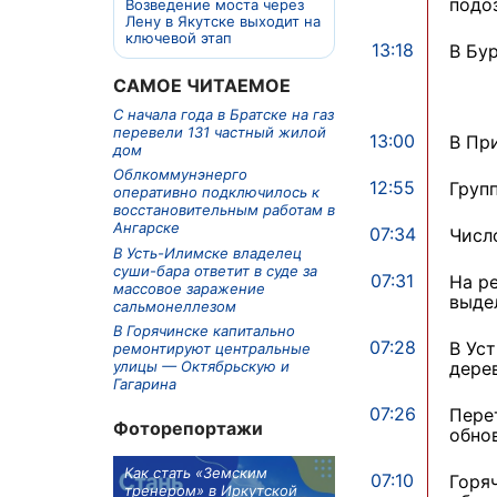
подо
Возведение моста через
Лену в Якутске выходит на
ключевой этап
13:18
В Бу
САМОЕ ЧИТАЕМОЕ
С начала года в Братске на газ
перевели 131 частный жилой
13:00
В Пр
дом
Облкоммунэнерго
12:55
Груп
оперативно подключилось к
восстановительным работам в
Ангарске
07:34
Числ
В Усть-Илимске владелец
суши-бара ответит в суде за
07:31
На р
массовое заражение
выде
сальмонеллезом
В Горячинске капитально
07:28
В Ус
ремонтируют центральные
дере
улицы — Октябрьскую и
Гагарина
07:26
Пере
Фоторепортажи
обно
м в 9
Как стать «Земским
Три охотника за че
07:10
Горя
ублей получит
тренером» в Иркутской
пропали в Киренско