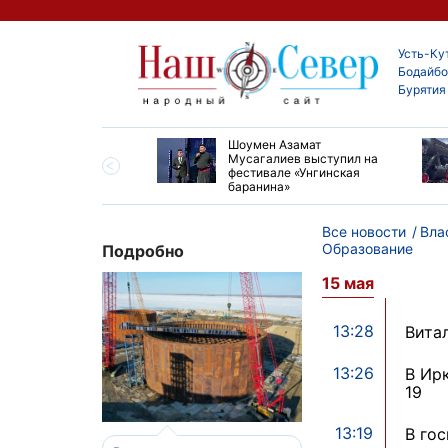
Усть-Ку
Бодайбо
Бурятия
ские детские хирурги
Шоумен Азамат
ердили свой высокий
Мусагалиев выступил на
нь на конгрессе в
фестивале «Унгинская
баранина»
Все новости
Вла
Образование
Подробно
15 мая
13:28
Вита
13:26
В Ир
19
13:19
В гос