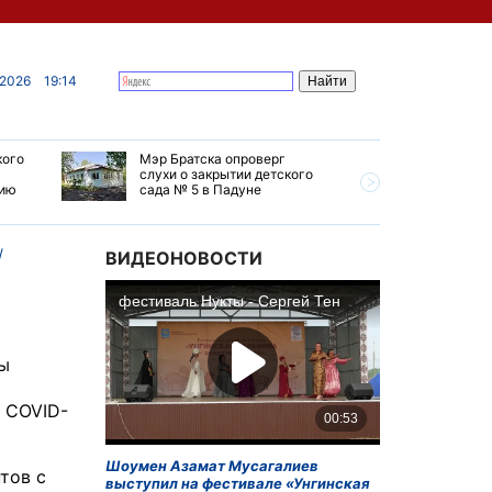
 2026
19:14
кого
Мэр Братска опроверг
Губернат
слухи о закрытии детского
ремонт т
мию
сада № 5 в Падуне
Иркутск 
ВИДЕОНОВОСТИ
ты
 COVID-
Шоумен Азамат Мусагалиев
тов с
выступил на фестивале «Унгинская