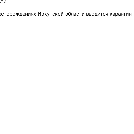
сти
машиностроительное
области
предприятие из Иркутской
области
есторождениях Иркутской области вводится карантин
3 фото
4 фото