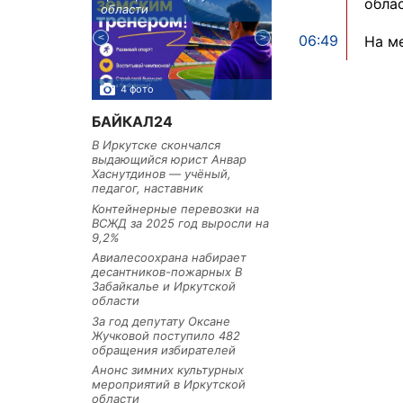
обла
тельное
области
районе
из Иркутской
06:49
На м
4 фото
3 фото
БАЙКАЛ24
В Иркутске скончался
выдающийся юрист Анвар
Хаснутдинов — учёный,
педагог, наставник
Контейнерные перевозки на
ВСЖД за 2025 год выросли на
9,2%
Авиалесоохрана набирает
десантников-пожарных В
Забайкалье и Иркутской
области
За год депутату Оксане
Жучковой поступило 482
обращения избирателей
Анонс зимних культурных
мероприятий в Иркутской
области