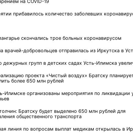
зрением на COVID-19
рятии прибавилось количество заболевших коронавир
иангарье скончались трое больных коронавирусом
па врачей-добровольцев отправилась из Иркутска в Ус
о дежурных групп в детских садах Усть-Илимска увели
еализацию проекта «Чистый воздух» Братску планируе
лить более 650 млн рублей
ть-Илимске организованы мероприятия по ликвидации 
вьев
толчин: Братску будет выделено 650 млн рублей для
вления общественного транспорта
ремшой
Льготный заём в 9
Как стать «Земским
чая линия по вопросам выплат медикам открылась в И
м
миллионов рублей получит
тренером» в Иркутской