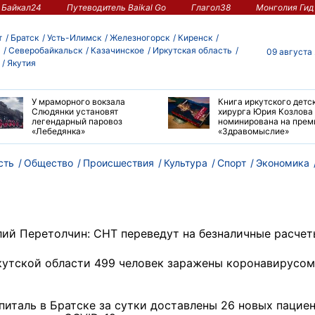
Байкал24
Путеводитель Baikal Go
Глагол38
Монголия Гид
т
Братск
Усть-Илимск
Железногорск
Киренск
Северобайкальск
Казачинское
Иркутская область
09 августа
Якутия
У мраморного вокзала
Книга иркутского детс
Слюдянки установят
хирурга Юрия Козлова
легендарный паровоз
номинирована на пре
«Лебедянка»
«Здравомыслие»
сть
Общество
Происшествия
Культура
Спорт
Экономика
лий Перетолчин: СНТ переведут на безналичные расче
кутской области 499 человек заражены коронавирусом
питаль в Братске за сутки доставлены 26 новых пациен