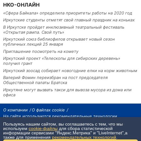
НКО-ОНЛАЙН
«Сфера Байкала» определила приоритеты работы на 2020 год
Иркутские студенты отметят свой главный праздник на коньках
В Иркутске пройдет инклюзивный театральный фестиваль
«Открытая рампа. Свой путь»
Иркутский союз библиофилов открывает новый сезон
публичных лекций 25 января
Приглашение посмотреть на комету
Иркутский проект «Телескопы для сибирских деревень»
получил грант
Иркутский зоосад собирает новогодние елки на корм животным
Валерий Фомин переизбран на пост председателя
Общественной палаты Братска
Иркутяне могут вызвать такси для вывоза мусора из дома или
офиса
О компании
О файлах cookie
На сайте используются рекомендательные технологии
Пользуясь нашим сайтом, вы соглашаетесь с тем, что мы
На сайте размещаются материалы ИА «Наш Север». Все права охраняются
законом.
используем
cookie-файлы
для сбора статистической
При использовании материалов агентства на других сайтах, обязательна
информации сервисами "Яндекс.Метрика" и "LiveInternet",а
гиперссылка.
также для применения
рекомендательных технологий
.