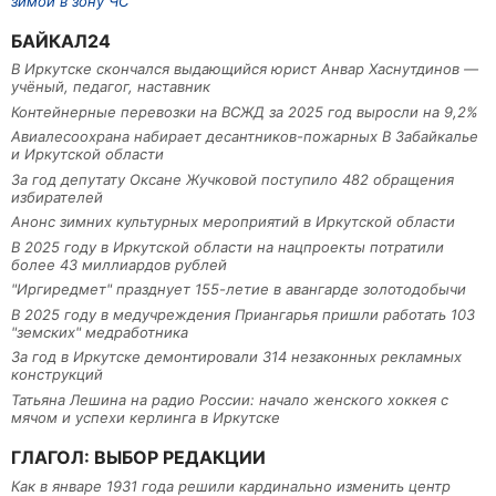
зимой в зону ЧС
БАЙКАЛ24
В Иркутске скончался выдающийся юрист Анвар Хаснутдинов —
учёный, педагог, наставник
Контейнерные перевозки на ВСЖД за 2025 год выросли на 9,2%
Авиалесоохрана набирает десантников-пожарных В Забайкалье
и Иркутской области
За год депутату Оксане Жучковой поступило 482 обращения
избирателей
Анонс зимних культурных мероприятий в Иркутской области
В 2025 году в Иркутской области на нацпроекты потратили
более 43 миллиардов рублей
"Иргиредмет" празднует 155-летие в авангарде золотодобычи
В 2025 году в медучреждения Приангарья пришли работать 103
"земских" медработника
За год в Иркутске демонтировали 314 незаконных рекламных
конструкций
Татьяна Лешина на радио России: начало женского хоккея с
мячом и успехи керлинга в Иркутске
ГЛАГОЛ: ВЫБОР РЕДАКЦИИ
Как в январе 1931 года решили кардинально изменить центр