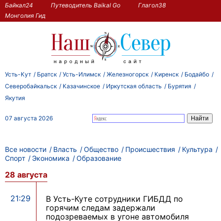
Байкал24
Путеводитель Baikal Go
Глагол38
Монголия Гид
Усть-Кут
Братск
Усть-Илимск
Железногорск
Киренск
Бодайбо
Северобайкальск
Казачинское
Иркутская область
Бурятия
Якутия
07 августа 2026
Все новости
Власть
Общество
Происшествия
Культура
Спорт
Экономика
Образование
28 августа
21:29
В Усть-Куте сотрудники ГИБДД по
горячим следам задержали
подозреваемых в угоне автомобиля