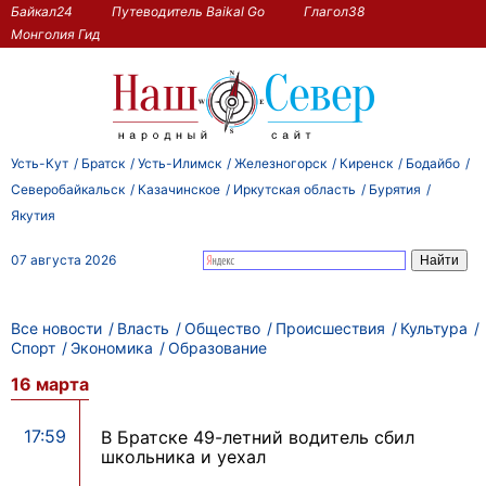
Байкал24
Путеводитель Baikal Go
Глагол38
Монголия Гид
Усть-Кут
Братск
Усть-Илимск
Железногорск
Киренск
Бодайбо
Северобайкальск
Казачинское
Иркутская область
Бурятия
Якутия
07 августа 2026
Все новости
Власть
Общество
Происшествия
Культура
Спорт
Экономика
Образование
16 марта
17:59
В Братске 49-летний водитель сбил
школьника и уехал