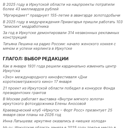
В 2025 году в Иркутской области на нацпроекты потратили
более 43 миллиардов рублей
"Иргиредмет" празднует 155-летие в авангарде золотодобычи
В 2025 году в медучреждения Приангарья пришли работать 103
"земских" медработника
За год в Иркутске демонтировали 314 незаконных рекламных
конструкций
Татьяна Лешина на радио России: начало женского хоккея с
мячом и успехи керлинга в Иркутске
ГЛАГОЛ: ВЫБОР РЕДАКЦИИ
Как в январе 1931 года решили кардинально изменить центр
Иркутска
«Эхо» международного кинофестиваля «Дни
короткометражного кино» 17 января
21 проект из Иркутской области победил в конкурсе Фонда
президентских грантов
В Москве работает выставка «Внутри мягкого золота»
иркутского фотохудожника Елены Аносовой
Краеведческий клуб «Иркутск – Форт Росс» презентует 25
января свои планы на 2026 год
Инна Латышева: иркутяне оказались в «мешке холода»
hh.ru: Иркутская область заняла в 2025 году третье место в