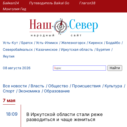
Байкал24
Путеводитель Baikal Go
Глагол38
Монголия Гид
Усть-Кут
Братск
Усть-Илимск
Железногорск
Киренск
Бодайбо
Северобайкальск
Казачинское
Иркутская область
Бурятия
Якутия
08 августа 2026
Все новости
Власть
Общество
Происшествия
Культура
Спорт
Экономика
Образование
7 мая
18:09
В Иркутской области стали реже
разводиться и чаще жениться