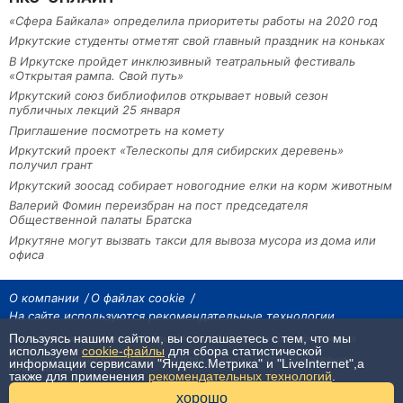
«Сфера Байкала» определила приоритеты работы на 2020 год
Иркутские студенты отметят свой главный праздник на коньках
В Иркутске пройдет инклюзивный театральный фестиваль
«Открытая рампа. Свой путь»
Иркутский союз библиофилов открывает новый сезон
публичных лекций 25 января
Приглашение посмотреть на комету
Иркутский проект «Телескопы для сибирских деревень»
получил грант
Иркутский зоосад собирает новогодние елки на корм животным
Валерий Фомин переизбран на пост председателя
Общественной палаты Братска
Иркутяне могут вызвать такси для вывоза мусора из дома или
офиса
О компании
О файлах cookie
На сайте используются рекомендательные технологии
Пользуясь нашим сайтом, вы соглашаетесь с тем, что мы
На сайте размещаются материалы ИА «Наш Север». Все права охраняются
законом.
используем
cookie-файлы
для сбора статистической
При использовании материалов агентства на других сайтах, обязательна
информации сервисами "Яндекс.Метрика" и "LiveInternet",а
гиперссылка.
также для применения
рекомендательных технологий
.
16+
хорошо