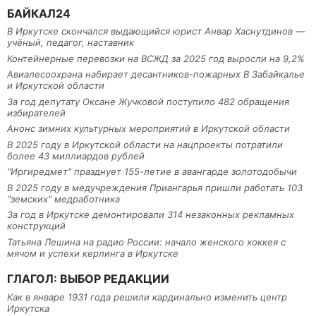
БАЙКАЛ24
В Иркутске скончался выдающийся юрист Анвар Хаснутдинов —
учёный, педагог, наставник
Контейнерные перевозки на ВСЖД за 2025 год выросли на 9,2%
Авиалесоохрана набирает десантников-пожарных В Забайкалье
и Иркутской области
За год депутату Оксане Жучковой поступило 482 обращения
избирателей
Анонс зимних культурных мероприятий в Иркутской области
В 2025 году в Иркутской области на нацпроекты потратили
более 43 миллиардов рублей
"Иргиредмет" празднует 155-летие в авангарде золотодобычи
В 2025 году в медучреждения Приангарья пришли работать 103
"земских" медработника
За год в Иркутске демонтировали 314 незаконных рекламных
конструкций
Татьяна Лешина на радио России: начало женского хоккея с
мячом и успехи керлинга в Иркутске
ГЛАГОЛ: ВЫБОР РЕДАКЦИИ
Как в январе 1931 года решили кардинально изменить центр
Иркутска