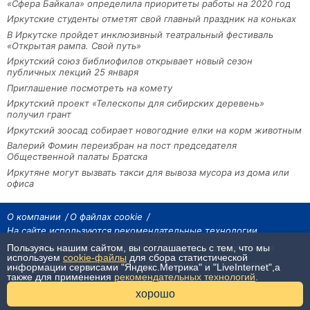
«Сфера Байкала» определила приоритеты работы на 2020 год
Иркутские студенты отметят свой главный праздник на коньках
В Иркутске пройдет инклюзивный театральный фестиваль
«Открытая рампа. Свой путь»
Иркутский союз библиофилов открывает новый сезон
публичных лекций 25 января
Приглашение посмотреть на комету
Иркутский проект «Телескопы для сибирских деревень»
получил грант
Иркутский зоосад собирает новогодние елки на корм животным
Валерий Фомин переизбран на пост председателя
Общественной палаты Братска
Иркутяне могут вызвать такси для вывоза мусора из дома или
офиса
О компании
О файлах cookie
На сайте используются рекомендательные технологии
Пользуясь нашим сайтом, вы соглашаетесь с тем, что мы
На сайте размещаются материалы ИА «Наш Север». Все права охраняются
законом.
используем
cookie-файлы
для сбора статистической
При использовании материалов агентства на других сайтах, обязательна
информации сервисами "Яндекс.Метрика" и "LiveInternet",а
гиперссылка.
также для применения
рекомендательных технологий
.
16+
хорошо