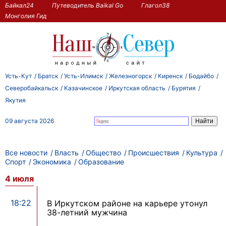
Байкал24
Путеводитель Baikal Go
Глагол38
Монголия Гид
Усть-Кут
Братск
Усть-Илимск
Железногорск
Киренск
Бодайбо
Северобайкальск
Казачинское
Иркутская область
Бурятия
Якутия
09 августа 2026
Все новости
Власть
Общество
Происшествия
Культура
Спорт
Экономика
Образование
4 июля
18:22
В Иркутском районе на карьере утонул
38-летний мужчина