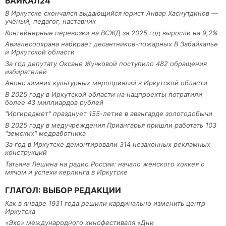
БАЙКАЛ24
В Иркутске скончался выдающийся юрист Анвар Хаснутдинов —
учёный, педагог, наставник
Контейнерные перевозки на ВСЖД за 2025 год выросли на 9,2%
Авиалесоохрана набирает десантников-пожарных В Забайкалье
и Иркутской области
За год депутату Оксане Жучковой поступило 482 обращения
избирателей
Анонс зимних культурных мероприятий в Иркутской области
В 2025 году в Иркутской области на нацпроекты потратили
более 43 миллиардов рублей
"Иргиредмет" празднует 155-летие в авангарде золотодобычи
В 2025 году в медучреждения Приангарья пришли работать 103
"земских" медработника
За год в Иркутске демонтировали 314 незаконных рекламных
конструкций
Татьяна Лешина на радио России: начало женского хоккея с
мячом и успехи керлинга в Иркутске
ГЛАГОЛ: ВЫБОР РЕДАКЦИИ
Как в январе 1931 года решили кардинально изменить центр
Иркутска
«Эхо» международного кинофестиваля «Дни