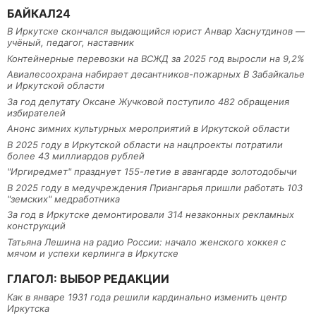
БАЙКАЛ24
В Иркутске скончался выдающийся юрист Анвар Хаснутдинов —
учёный, педагог, наставник
Контейнерные перевозки на ВСЖД за 2025 год выросли на 9,2%
Авиалесоохрана набирает десантников-пожарных В Забайкалье
и Иркутской области
За год депутату Оксане Жучковой поступило 482 обращения
избирателей
Анонс зимних культурных мероприятий в Иркутской области
В 2025 году в Иркутской области на нацпроекты потратили
более 43 миллиардов рублей
"Иргиредмет" празднует 155-летие в авангарде золотодобычи
В 2025 году в медучреждения Приангарья пришли работать 103
"земских" медработника
За год в Иркутске демонтировали 314 незаконных рекламных
конструкций
Татьяна Лешина на радио России: начало женского хоккея с
мячом и успехи керлинга в Иркутске
ГЛАГОЛ: ВЫБОР РЕДАКЦИИ
Как в январе 1931 года решили кардинально изменить центр
Иркутска