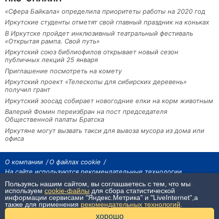
«Сфера Байкала» определила приоритеты работы на 2020 год
Иркутские студенты отметят свой главный праздник на коньках
В Иркутске пройдет инклюзивный театральный фестиваль
«Открытая рампа. Свой путь»
Иркутский союз библиофилов открывает новый сезон
публичных лекций 25 января
Приглашение посмотреть на комету
Иркутский проект «Телескопы для сибирских деревень»
получил грант
Иркутский зоосад собирает новогодние елки на корм животным
Валерий Фомин переизбран на пост председателя
Общественной палаты Братска
Иркутяне могут вызвать такси для вывоза мусора из дома или
офиса
О компании
О файлах cookie
На сайте используются рекомендательные технологии
Пользуясь нашим сайтом, вы соглашаетесь с тем, что мы
На сайте размещаются материалы ИА «Наш Север». Все права охраняются
законом.
используем
cookie-файлы
для сбора статистической
При использовании материалов агентства на других сайтах, обязательна
информации сервисами "Яндекс.Метрика" и "LiveInternet",а
гиперссылка.
также для применения
рекомендательных технологий
.
16+
хорошо