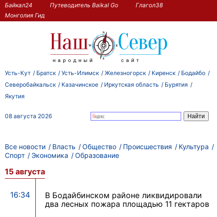
Байкал24
Путеводитель Baikal Go
Глагол38
Монголия Гид
Усть-Кут
Братск
Усть-Илимск
Железногорск
Киренск
Бодайбо
Северобайкальск
Казачинское
Иркутская область
Бурятия
Якутия
08 августа 2026
Все новости
Власть
Общество
Происшествия
Культура
Спорт
Экономика
Образование
15 августа
16:34
В Бодайбинском районе ликвидировали
два лесных пожара площадью 11 гектаров