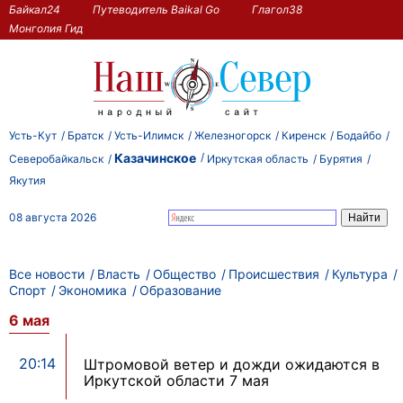
Байкал24
Путеводитель Baikal Go
Глагол38
Монголия Гид
Усть-Кут
Братск
Усть-Илимск
Железногорск
Киренск
Бодайбо
Казачинское
Северобайкальск
Иркутская область
Бурятия
Якутия
08 августа 2026
Все новости
Власть
Общество
Происшествия
Культура
Спорт
Экономика
Образование
6 мая
20:14
Штромовой ветер и дожди ожидаются в
Иркутской области 7 мая