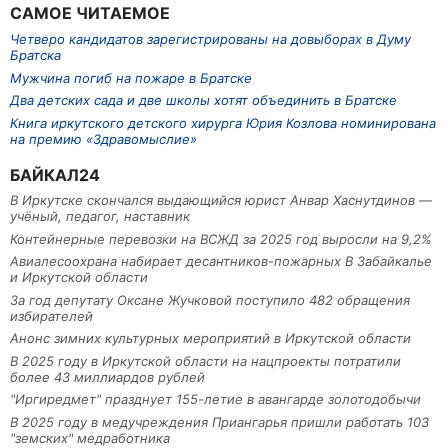
САМОЕ ЧИТАЕМОЕ
Четверо кандидатов зарегистрированы на довыборах в Думу
Братска
Мужчина погиб на пожаре в Братске
Два детских сада и две школы хотят объединить в Братске
Книга иркутского детского хирурга Юрия Козлова номинирована
на премию «Здравомыслие»
БАЙКАЛ24
В Иркутске скончался выдающийся юрист Анвар Хаснутдинов —
учёный, педагог, наставник
Контейнерные перевозки на ВСЖД за 2025 год выросли на 9,2%
Авиалесоохрана набирает десантников-пожарных В Забайкалье
и Иркутской области
За год депутату Оксане Жучковой поступило 482 обращения
избирателей
Анонс зимних культурных мероприятий в Иркутской области
В 2025 году в Иркутской области на нацпроекты потратили
более 43 миллиардов рублей
"Иргиредмет" празднует 155-летие в авангарде золотодобычи
В 2025 году в медучреждения Приангарья пришли работать 103
"земских" медработника