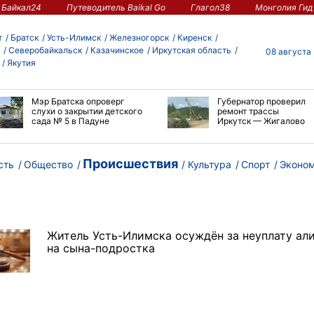
Байкал24
Путеводитель Baikal Go
Глагол38
Монголия Гид
т
Братск
Усть-Илимск
Железногорск
Киренск
Северобайкальск
Казачинское
Иркутская область
08 августа
Якутия
Мэр Братска опроверг
Губернатор проверил
слухи о закрытии детского
ремонт трассы
сада № 5 в Падуне
Иркутск — Жигалово
Происшествия
сть
Общество
Культура
Спорт
Эконо
Житель Усть-Илимска осуждён за неуплату ал
на сына-подростка