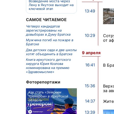
Возведение моста через
Лену в Якутске выходит на
ключевой этап
13:49
САМОЕ ЧИТАЕМОЕ
Четверо кандидатов
зарегистрированы на
довыборах в Думу Братска
10:29
Сотр
от а
Мужчина погиб на пожаре в
Братске
Два детских сада и две школы
9 апреля
хотят объединить в Братске
Книга иркутского детского
хирурга Юрия Козлова
16:41
В Бр
номинирована на премию
«Здравомыслие»
Фоторепортажи
15:36
Верх
за а
м в 9
Как стать «Земским
Три охотника за че
ублей получит
тренером» в Иркутской
пропали в Киренско
тельное
области
районе
14:37
Жите
из Иркутской
13:39