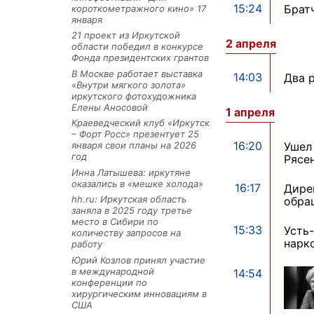
15:24
Брат
короткометражного кино» 17
января
21 проект из Иркутской
2 апреля
области победил в конкурсе
Фонда президентских грантов
В Москве работает выставка
14:03
Два 
«Внутри мягкого золота»
иркутского фотохудожника
Елены Аносовой
1 апреля
Краеведческий клуб «Иркутск
– Форт Росс» презентует 25
16:20
Ушел
января свои планы на 2026
год
Рясе
Инна Латышева: иркутяне
оказались в «мешке холода»
16:17
Дире
hh.ru: Иркутская область
обра
заняла в 2025 году третье
место в Сибири по
15:33
Усть
количеству запросов на
нарк
работу
Юрий Козлов принял участие
в международной
14:54
конференции по
хирургическим инновациям в
США