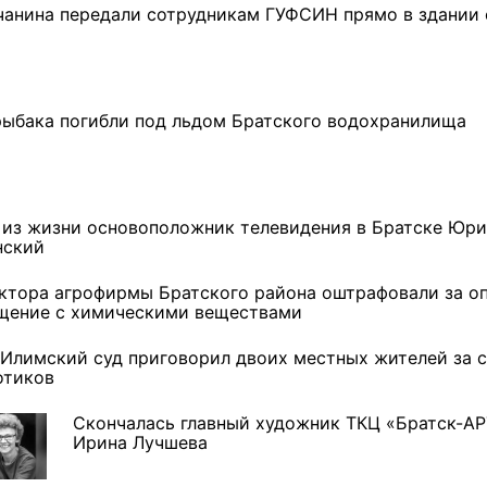
чанина передали сотрудникам ГУФСИН прямо в здании 
рыбака погибли под льдом Братского водохранилища
 из жизни основоположник телевидения в Братске Юр
нский
ктора агрофирмы Братского района оштрафовали за о
щение с химическими веществами
-Илимский суд приговорил двоих местных жителей за 
отиков
Скончалась главный художник ТКЦ «Братск-АР
Ирина Лучшева