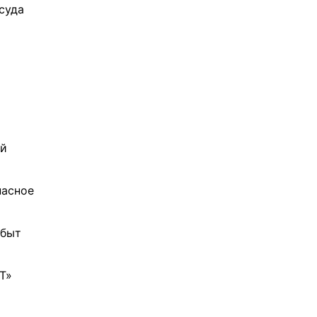
суда
ий
пасное
сбыт
Т»