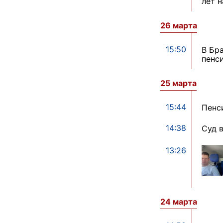
лет н
26 марта
15:50
В Бр
пенс
25 марта
15:44
Пенс
14:38
Суд 
13:26
24 марта