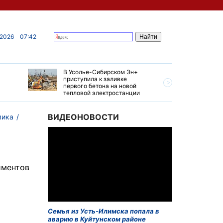
 2026
07:42
В Усолье-Сибирском Эн+
Гендирек
приступила к заливке
авиазаво
первого бетона на новой
трудовом
тепловой электростанции
привет о
ВИДЕОНОВОСТИ
мика
иментов
Семья из Усть-Илимска попала в
аварию в Куйтунском районе