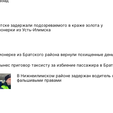
азад
атске задержали подозреваемого в краже золота у
ионерки из Усть-Илимска
ионерке из Братского района вернули похищенные ден
вынес приговор таксисту за избиение пассажира в Бра
В Нижнеилимском районе задержан водитель 
фальшивыми правами