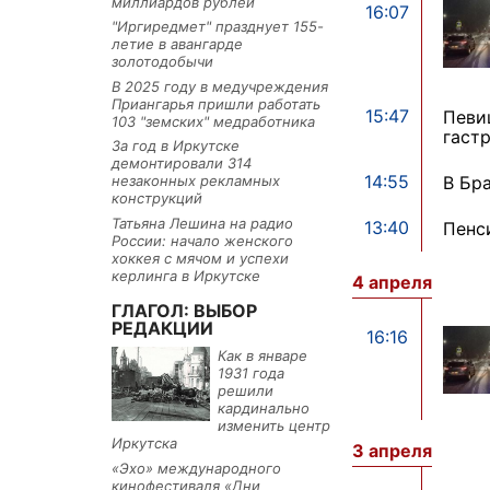
миллиардов рублей
16:07
"Иргиредмет" празднует 155-
летие в авангарде
золотодобычи
В 2025 году в медучреждения
Приангарья пришли работать
15:47
Певи
103 "земских" медработника
гаст
За год в Иркутске
демонтировали 314
14:55
В Бр
незаконных рекламных
конструкций
Татьяна Лешина на радио
13:40
Пенс
России: начало женского
хоккея с мячом и успехи
керлинга в Иркутске
4 апреля
ГЛАГОЛ: ВЫБОР
РЕДАКЦИИ
16:16
Как в январе
1931 года
решили
кардинально
изменить центр
Иркутска
3 апреля
«Эхо» международного
кинофестиваля «Дни