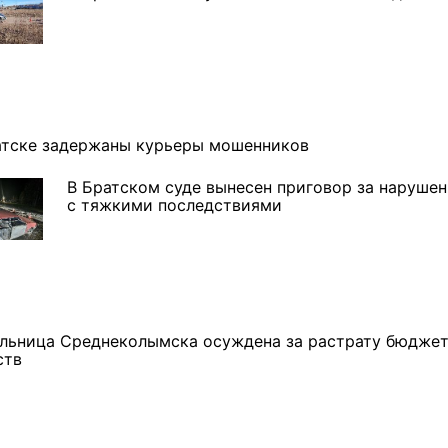
3 фото
4 фото
атске задержаны курьеры мошенников
В Братском суде вынесен приговор за наруше
с тяжкими последствиями
льница Среднеколымска осуждена за растрату бюдже
ств