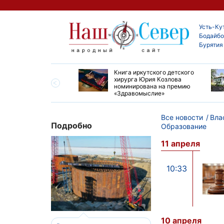
Усть-Ку
Бодайбо
Бурятия
ие забеги и взрослые
Книга иркутского детского
ы большой эстафеты
хирурга Юрия Козлова
олюса»
номинирована на премию
«Здравомыслие»
Все новости
Вла
Подробно
Образование
11 апреля
10:33
10 апреля