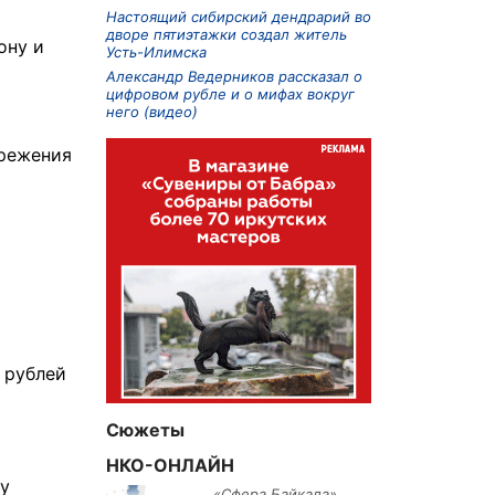
Настоящий сибирский дендрарий во
дворе пятиэтажки создал житель
ону и
Усть-Илимска
Александр Ведерников рассказал о
цифровом рубле и о мифах вокруг
него (видео)
ережения
 рублей
Сюжеты
НКО-ОНЛАЙН
ку
«Сфера Байкала»