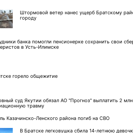
Штормовой ветер нанес ущерб Братскому рай
городу
удники банка помогли пенсионерке сохранить свои сб
феристов в Усть-Илимске
атске горело общежитие
овный суд Якутии обязал АО "Прогноз" выплатить 2 млн
виационную травму
ремшой
Льготный заём в 9
Как стать «Земским
м
миллионов рублей получит
тренером» в Иркутской
машиностроительное
области
ль Казачинско-Ленского района погиб на СВО
предприятие из Иркутской
области
В Братске легковушка сбила 14-летнюю девоч