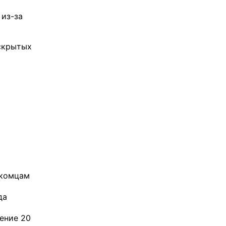
 из-за
 скрытых
акомцам
да
ение 20