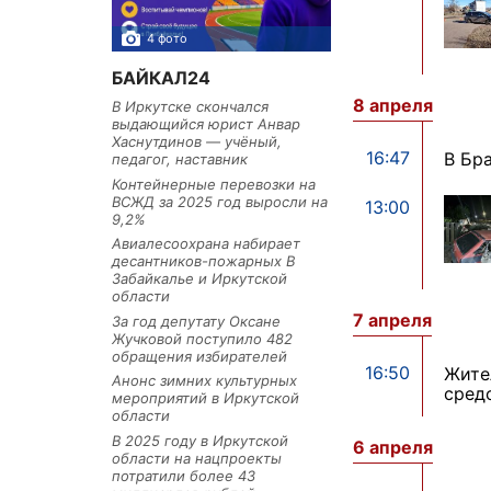
4 фото
3 фото
БАЙКАЛ24
8 апреля
В Иркутске скончался
выдающийся юрист Анвар
Хаснутдинов — учёный,
16:47
В Бр
педагог, наставник
Контейнерные перевозки на
ВСЖД за 2025 год выросли на
13:00
9,2%
Авиалесоохрана набирает
десантников-пожарных В
Забайкалье и Иркутской
области
7 апреля
За год депутату Оксане
Жучковой поступило 482
обращения избирателей
16:50
Жите
Анонс зимних культурных
сред
мероприятий в Иркутской
области
В 2025 году в Иркутской
6 апреля
области на нацпроекты
потратили более 43