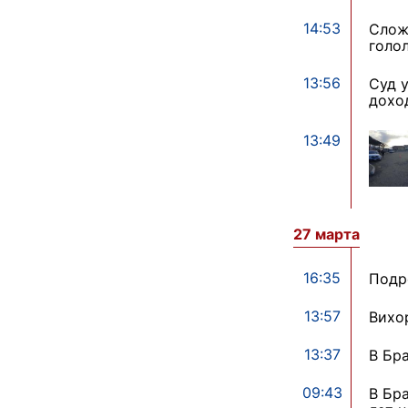
14:53
Слож
голо
13:56
Суд 
дохо
13:49
27 марта
16:35
Подр
13:57
Вихо
13:37
В Бр
09:43
В Бр