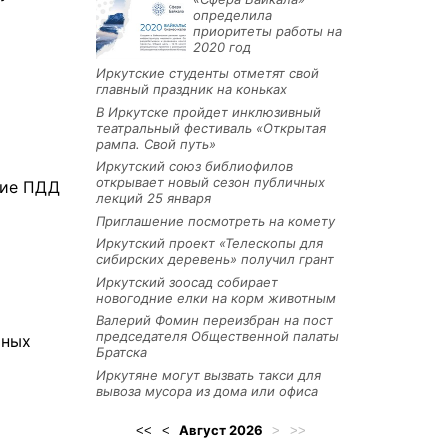
определила
приоритеты работы на
2020 год
Иркутские студенты отметят свой
главный праздник на коньках
В Иркутске пройдет инклюзивный
театральный фестиваль «Открытая
рампа. Свой путь»
Иркутский союз библиофилов
открывает новый сезон публичных
ние ПДД
лекций 25 января
Приглашение посмотреть на комету
Иркутский проект «Телескопы для
сибирских деревень» получил грант
Иркутский зоосад собирает
новогодние елки на корм животным
Валерий Фомин переизбран на пост
председателя Общественной палаты
тных
Братска
Иркутяне могут вызвать такси для
вывоза мусора из дома или офиса
Август
2026
<<
<
>
>>