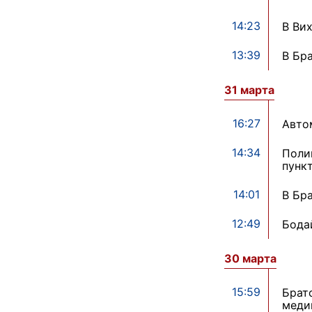
14:23
В Ви
13:39
В Бр
31 марта
16:27
Авто
14:34
Поли
пунк
14:01
В Бр
12:49
Бода
30 марта
15:59
Брат
меди