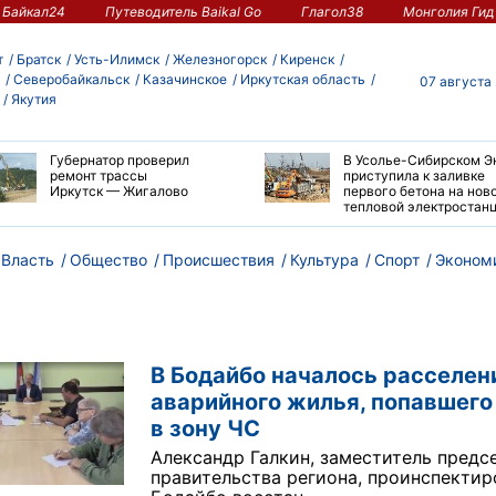
Байкал24
Путеводитель Baikal Go
Глагол38
Монголия Гид
т
Братск
Усть-Илимск
Железногорск
Киренск
Северобайкальск
Казачинское
Иркутская область
07 августа
Якутия
Губернатор проверил
В Усолье-Сибирском Э
ремонт трассы
приступила к заливке
Иркутск — Жигалово
первого бетона на нов
тепловой электростан
Власть
Общество
Происшествия
Культура
Спорт
Эконом
В Бодайбо началось расселен
аварийного жилья, попавшего
в зону ЧС
Александр Галкин, заместитель предс
правительства региона, проинспектир