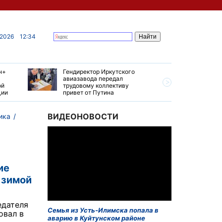
 2026
12:34
н+
Гендиректор Иркутского
Иркутски
авиазавода передал
подтверд
ой
трудовому коллективу
уровень 
ции
привет от Путина
США
ВИДЕОНОВОСТИ
ика
ие
 зимой
едателя
Семья из Усть-Илимска попала в
овал в
аварию в Куйтунском районе