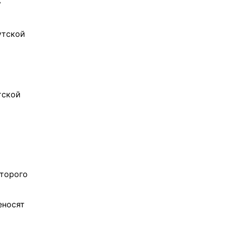
у
утской
тской
оторого
еносят