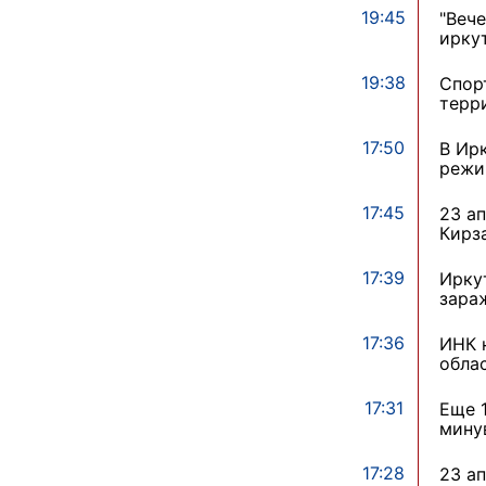
19:45
"Веч
ирку
19:38
Спор
терр
17:50
В Ир
реж
17:45
23 а
Кирз
17:39
Ирку
зара
17:36
ИНК 
обла
17:31
Еще 
мину
17:28
23 ап