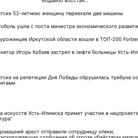
Бодайбо восстан...
атске 52-летнюю женщину переехали две машины
Соболь ушла с поста министра экономического развит
 уроженцев Иркутской области вошли в ТОП-200 Forbe
рнатор Игорь Кобзев застрял в лифте больницы Усть-И
атске на репетиции Дня Победы обрушилась трибуна с
ентами
ремшой
Льготный заём в 9
Как стать «Земским
а искусств Усть-Илимска примет участие в нацпроект
м
миллионов рублей получит
тренером» в Иркутской
тура"
машиностроительное
области
предприятие из Иркутской
домашний арест отправили сотрудницу опеки,
области
гнорировавшую сообщение об угрозе убийством малол