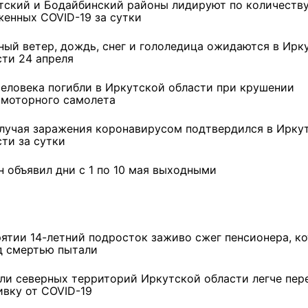
тский и Бодайбинский районы лидируют по количеств
женных COVID-19 за сутки
ный ветер, дождь, снег и гололедица ожидаются в Ирк
сти 24 апреля
человека погибли в Иркутской области при крушении
омоторного самолета
случая заражения коронавирусом подтвердился в Ирку
сти за сутки
н объявил дни с 1 по 10 мая выходными
рятии 14-летний подросток заживо сжег пенсионера, к
д смертью пытали
ли северных территорий Иркутской области легче пер
ивку от COVID-19