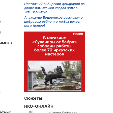
Настоящий сибирский дендрарий во
дворе пятиэтажки создал житель
Усть-Илимска
Александр Ведерников рассказал о
ия
цифровом рубле и о мифах вокруг
него (видео)
s
лимска
о
е
Сюжеты
НКО-ОНЛАЙН
етних
«Сфера Байкала»