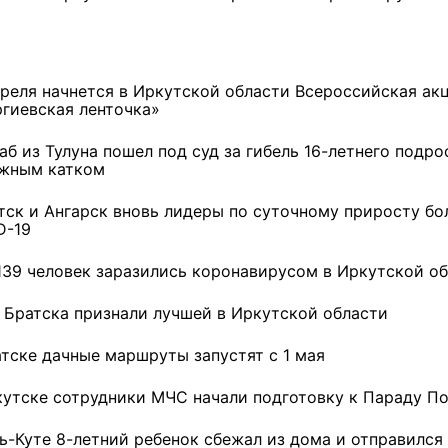
преля начнется в Иркутской области Всероссийская ак
ргиевская ленточка»
б из Тулуна пошел под суд за гибель 16-летнего подро
жным катком
тск и Ангарск вновь лидеры по суточному приросту бо
D-19
139 человек заразились коронавирусом в Иркутской о
 Братска признали лучшей в Иркутской области
атске дачные маршруты запустят с 1 мая
кутске сотрудники МЧС начали подготовку к Параду П
ть-Куте 8-летний ребенок сбежал из дома и отправился