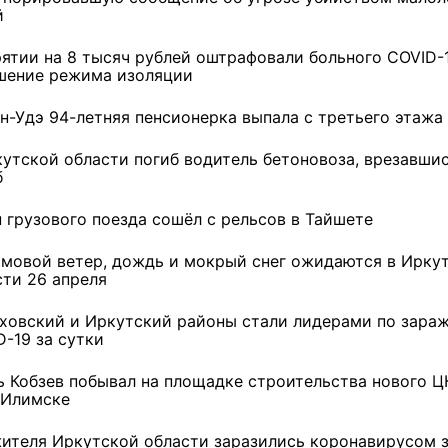
й
3 фото
4 фото
рятии на 8 тысяч рублей оштрафовали больного COVID-1
шение режима изоляции
ан-Удэ 94-летняя пенсионерка выпала с третьего этажа
кутской области погиб водитель бетоновоза, врезавшис
б
н грузового поезда сошёл с рельсов в Тайшете
мовой ветер, дождь и мокрый снег ожидаются в Ирку
сти 26 апреля
ховский и Иркутский районы стали лидерами по зара
D-19 за сутки
ь Кобзев побывал на площадке строительства нового Ц
-Илимске
жителя Иркутской области заразились коронавирусом з