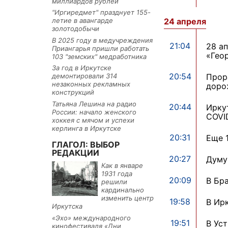
миллиардов рублей
"Иргиредмет" празднует 155-
24 апреля
летие в авангарде
золотодобычи
В 2025 году в медучреждения
21:04
28 а
Приангарья пришли работать
«Гео
103 "земских" медработника
За год в Иркутске
20:54
Прора
демонтировали 314
незаконных рекламных
доро
конструкций
Татьяна Лешина на радио
20:44
Ирку
России: начало женского
COVI
хоккея с мячом и успехи
керлинга в Иркутске
20:31
Еще 
ГЛАГОЛ: ВЫБОР
РЕДАКЦИИ
20:27
Думу
Как в январе
1931 года
20:09
В Бр
решили
кардинально
изменить центр
19:58
В Ир
Иркутска
«Эхо» международного
19:51
В Ус
кинофестиваля «Дни