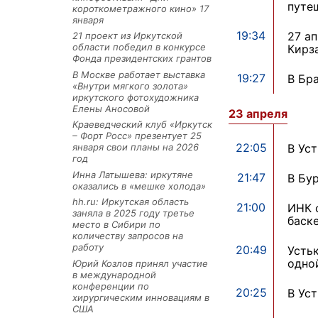
путе
короткометражного кино» 17
января
19:34
27 ап
21 проект из Иркутской
области победил в конкурсе
Кирз
Фонда президентских грантов
В Москве работает выставка
19:27
В Бр
«Внутри мягкого золота»
иркутского фотохудожника
Елены Аносовой
23 апреля
Краеведческий клуб «Иркутск
– Форт Росс» презентует 25
22:05
В Ус
января свои планы на 2026
год
Инна Латышева: иркутяне
21:47
В Бу
оказались в «мешке холода»
hh.ru: Иркутская область
21:00
ИНК 
заняла в 2025 году третье
баск
место в Сибири по
количеству запросов на
работу
20:49
Усть
одно
Юрий Козлов принял участие
в международной
конференции по
20:25
В Ус
хирургическим инновациям в
США