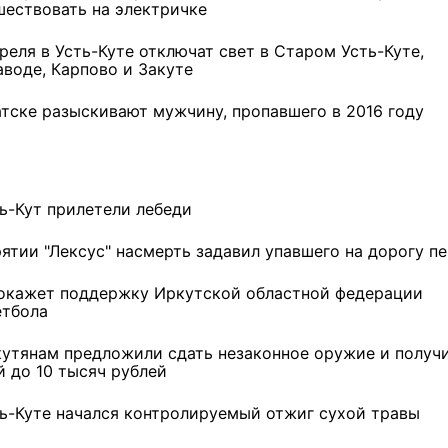
шествовать на электричке
реля в Усть-Куте отключат свет в Старом Усть-Куте,
аводе, Карпово и Закуте
атске разыскивают мужчину, пропавшего в 2016 году
ть-Кут прилетели лебеди
рятии "Лексус" насмерть задавил упавшего на дорогу п
окажет поддержку Иркутской областной федерации
етбола
кутянам предложили сдать незаконное оружие и получи
й до 10 тысяч рублей
ть-Куте начался контролируемый отжиг сухой травы