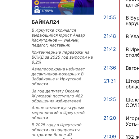
дете
4 фото
3 фото
21:55
В Бу
БАЙКАЛ24
нару
В Иркутске скончался
выдающийся юрист Анвар
21:48
В Ул
Хаснутдинов — учёный,
педагог, наставник
21:42
В Ир
Контейнерные перевозки на
стол
ВСЖД за 2025 год выросли на
9,2%
21:36
Ваго
Авиалесоохрана набирает
десантников-пожарных В
Забайкалье и Иркутской
21:31
Штор
области
обла
За год депутату Оксане
Жучковой поступило 482
21:25
Шеле
обращения избирателей
COVI
Анонс зимних культурных
мероприятий в Иркутской
21:20
Игор
области
Усть
В 2025 году в Иркутской
области на нацпроекты
потратили более 43
21:09
132 