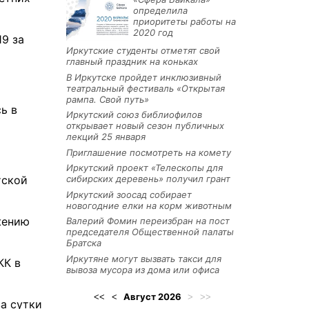
определила
приоритеты работы на
2020 год
9 за
Иркутские студенты отметят свой
главный праздник на коньках
В Иркутске пройдет инклюзивный
театральный фестиваль «Открытая
рампа. Свой путь»
ь в
Иркутский союз библиофилов
открывает новый сезон публичных
лекций 25 января
Приглашение посмотреть на комету
Иркутский проект «Телескопы для
тской
сибирских деревень» получил грант
Иркутский зоосад собирает
новогодние елки на корм животным
жению
Валерий Фомин переизбран на пост
председателя Общественной палаты
Братска
Иркутяне могут вызвать такси для
КК в
вывоза мусора из дома или офиса
Август
2026
<<
<
>
>>
а сутки