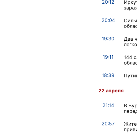
20:12
Ирку
зара
20:04
Силь
обла
19:30
Два 
легк
19:11
144 
обла
18:39
Пути
22 апреля
21:14
В Бу
пере
20:57
Жите
прив