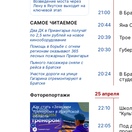
Возведение моста через
Лену в Якутске выходит на
ключевой этап
21:00
В Бр
САМОЕ ЧИТАЕМОЕ
20:44
Яна 
Два ДК в Приангарье получат
по 2,5 млн рублей на новое
20:39
Трое
кинооборудование
Помощь в борьбе с огнем
20:30
Губе
регионам оказывают 365
лесных пожарных Приангарья
Пьяного пассажира сняли с
рейса в Братске
20:24
В Бр
Участок дороги на улице
Гагарина отремонтируют в
студ
Братске
25 апреля
Фоторепортажи
м в 9
Как стать «Земским
Три охотника за че
22:10
Школ
ублей получит
тренером» в Иркутской
пропали в Киренско
"Куль
тельное
области
районе
из Иркутской
22:05
Под 
прои