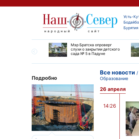
Усть-Ку
Бодайбо
Бурятия
утской области
Мэр Братска опроверг
ают дороги до
слухи о закрытии детского
ска
сада № 5 в Падуне
Все новости
Подробно
Образование
26 апреля
14:26