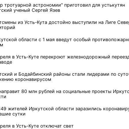
ер тротуарной астрономии" приготовил для устькутян
тский ученый Сергей Язев
тсмены из Усть-Кута достойно выступили на Лиге Сев
иторий
кутской области с 1 мая введут особый противопожар
им
преля в Усть-Куте перекроют железнодорожный переез
аводе
тский и Бодайбинский районы стали лидерами по сут
жению коронавирусом
направит 80 млн рублей на социальные проекты Иркут
сти
149 жителей Иркутской области заразились коронавир
вшие сутки
реля в Усть-Куте отключат свет