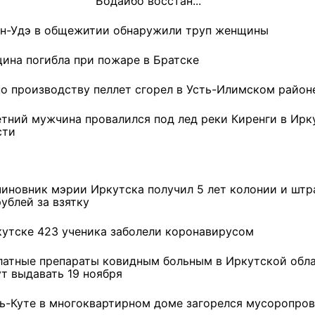
Бодайбо восстан...
ан-Удэ в общежитии обнаружили труп женщины
ина погибла при пожаре в Братске
по производству пеллет сгорел в Усть-Илимском район
етний мужчина провалился под лед реки Киренги в Ирк
сти
чиновник мэрии Иркутска получил 5 лет колонии и штра
ублей за взятку
кутске 423 ученика заболели коронавирусом
ремшой
Льготный заём в 9
Как стать «Земским
латные препараты ковидным больным в Иркутской обл
м
миллионов рублей получит
тренером» в Иркутской
ут выдавать 19 ноября
машиностроительное
области
предприятие из Иркутской
области
ть-Куте в многоквартирном доме загорелся мусоропро