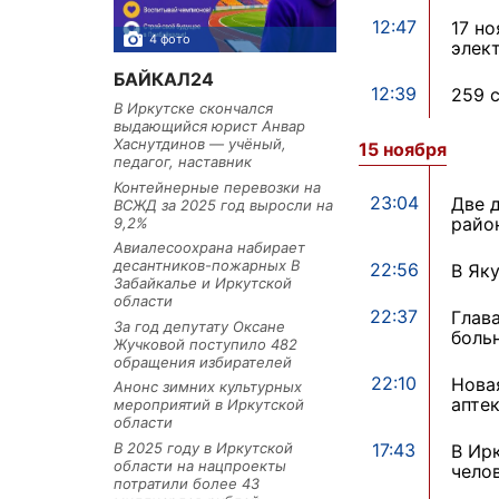
12:47
17 но
4 фото
3 фото
элек
БАЙКАЛ24
12:39
259 
В Иркутске скончался
выдающийся юрист Анвар
Хаснутдинов — учёный,
15 ноября
педагог, наставник
Контейнерные перевозки на
23:04
Две 
ВСЖД за 2025 год выросли на
райо
9,2%
Авиалесоохрана набирает
десантников-пожарных В
22:56
В Як
Забайкалье и Иркутской
области
22:37
Глав
За год депутату Оксане
боль
Жучковой поступило 482
обращения избирателей
22:10
Нова
Анонс зимних культурных
апте
мероприятий в Иркутской
области
В 2025 году в Иркутской
17:43
В Ир
области на нацпроекты
чело
потратили более 43