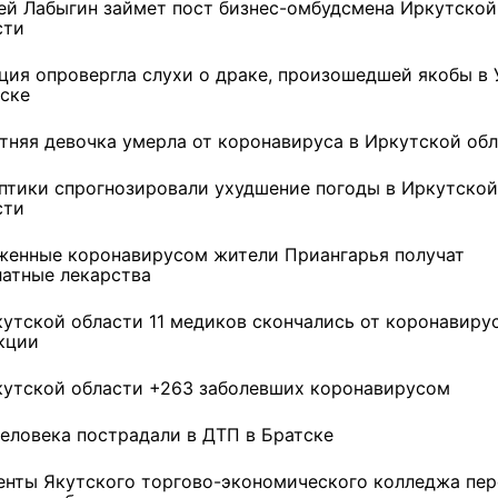
ей Лабыгин займет пост бизнес-омбудсмена Иркутской
сти
ция опровергла слухи о драке, произошедшей якобы в 
ске
етняя девочка умерла от коронавируса в Иркутской об
птики спрогнозировали ухудшение погоды в Иркутской
сти
женные коронавирусом жители Приангарья получат
латные лекарства
кутской области 11 медиков скончались от коронавиру
кции
кутской области +263 заболевших коронавирусом
человека пострадали в ДТП в Братске
енты Якутского торгово-экономического колледжа пе