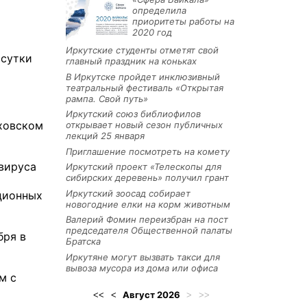
определила
приоритеты работы на
2020 год
Иркутские студенты отметят свой
 сутки
главный праздник на коньках
В Иркутске пройдет инклюзивный
театральный фестиваль «Открытая
рампа. Свой путь»
Иркутский союз библиофилов
еховском
открывает новый сезон публичных
лекций 25 января
Приглашение посмотреть на комету
авируса
Иркутский проект «Телескопы для
сибирских деревень» получил грант
Иркутский зоосад собирает
ционных
новогодние елки на корм животным
Валерий Фомин переизбран на пост
председателя Общественной палаты
бря в
Братска
Иркутяне могут вызвать такси для
вывоза мусора из дома или офиса
м с
Август
2026
<<
<
>
>>