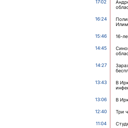
17:02
Андр
обла
16:24
Поли
Илим
15:46
16-л
14:45
Сино
обла
14:27
Зара
бесп
13:43
В Ир
инфе
13:06
В Ир
12:40
Три 
11:04
Студ