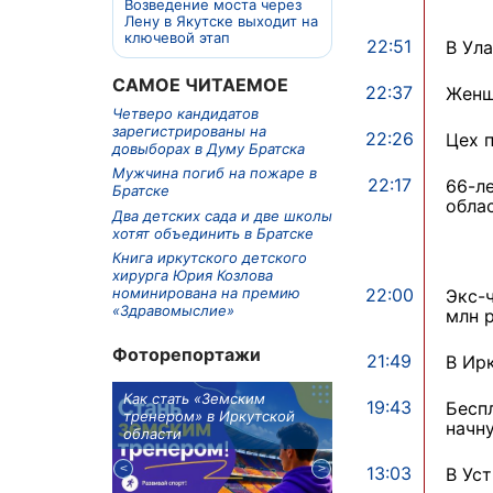
Возведение моста через
Лену в Якутске выходит на
ключевой этап
22:51
В Ул
САМОЕ ЧИТАЕМОЕ
22:37
Женщ
Четверо кандидатов
зарегистрированы на
22:26
Цех 
довыборах в Думу Братска
Мужчина погиб на пожаре в
22:17
66-л
Братске
обла
Два детских сада и две школы
хотят объединить в Братске
Книга иркутского детского
хирурга Юрия Козлова
22:00
номинирована на премию
Экс-
«Здравомыслие»
млн р
Фоторепортажи
21:49
В Ир
м в 9
Как стать «Земским
Три охотника за че
19:43
Бесп
ублей получит
тренером» в Иркутской
пропали в Киренско
начн
тельное
области
районе
из Иркутской
13:03
В Ус