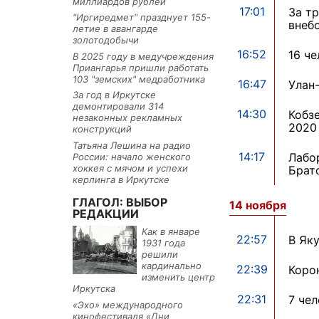
миллиардов рублей
17:01
За т
"Иргиредмет" празднует 155-
внеб
летие в авангарде
золотодобычи
16:52
16 ч
В 2025 году в медучреждения
Приангарья пришли работать
103 "земских" медработника
16:47
Улан
За год в Иркутске
демонтировали 314
14:30
Кобз
незаконных рекламных
2020
конструкций
Татьяна Лешина на радио
14:17
Лабо
России: начало женского
хоккея с мячом и успехи
Брат
керлинга в Иркутске
ГЛАГОЛ: ВЫБОР
14 ноября
РЕДАКЦИИ
Как в январе
22:57
В Як
1931 года
решили
кардинально
22:39
Коро
изменить центр
Иркутска
22:31
7 че
«Эхо» международного
кинофестиваля «Дни