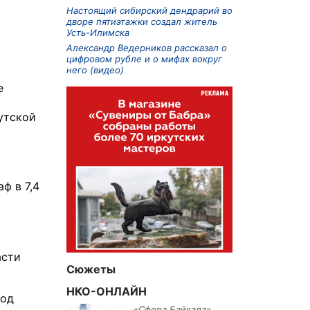
Настоящий сибирский дендрарий во
дворе пятиэтажки создал житель
Усть-Илимска
Александр Ведерников рассказал о
цифровом рубле и о мифах вокруг
него (видео)
е
утской
ф в 7,4
асти
Сюжеты
НКО-ОНЛАЙН
вод
«Сфера Байкала»