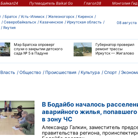
Байкал24
Путеводитель Baikal Go
Глагол38
Монголия Гид
т
Братск
Усть-Илимск
Железногорск
Киренск
Северобайкальск
Казачинское
Иркутская область
08 августа
Якутия
Мэр Братска опроверг
Губернатор проверил
слухи о закрытии детского
ремонт трассы
сада № 5 в Падуне
Иркутск — Жигалово
Власть
Общество
Происшествия
Культура
Спорт
Эконом
В Бодайбо началось расселен
аварийного жилья, попавшего
в зону ЧС
Александр Галкин, заместитель предс
правительства региона, проинспектир