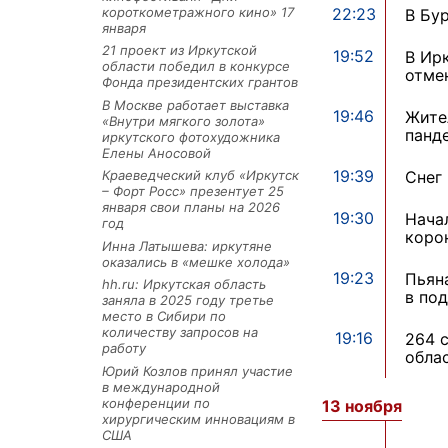
короткометражного кино» 17
22:23
В Бу
января
21 проект из Иркутской
19:52
В Ир
области победил в конкурсе
отме
Фонда президентских грантов
В Москве работает выставка
19:46
Жите
«Внутри мягкого золота»
панд
иркутского фотохудожника
Елены Аносовой
19:39
Снег
Краеведческий клуб «Иркутск
– Форт Росс» презентует 25
января свои планы на 2026
19:30
Нача
год
коро
Инна Латышева: иркутяне
оказались в «мешке холода»
19:23
Пьян
hh.ru: Иркутская область
в по
заняла в 2025 году третье
место в Сибири по
количеству запросов на
19:16
264 
работу
обла
Юрий Козлов принял участие
в международной
конференции по
13 ноября
хирургическим инновациям в
США