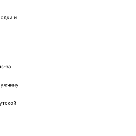
родки и
из-за
мужчину
утской