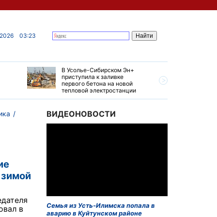
 2026
03:23
В Усолье-Сибирском Эн+
Гендирек
приступила к заливке
авиазаво
первого бетона на новой
трудовом
тепловой электростанции
привет о
ВИДЕОНОВОСТИ
ика
ие
 зимой
едателя
Семья из Усть-Илимска попала в
овал в
аварию в Куйтунском районе