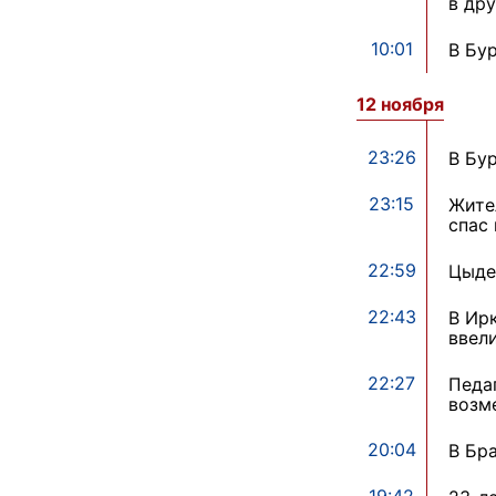
в др
10:01
В Бу
12 ноября
23:26
В Бу
23:15
Жите
спас
22:59
Цыде
22:43
В Ир
ввел
22:27
Педа
возм
20:04
В Бр
19:42