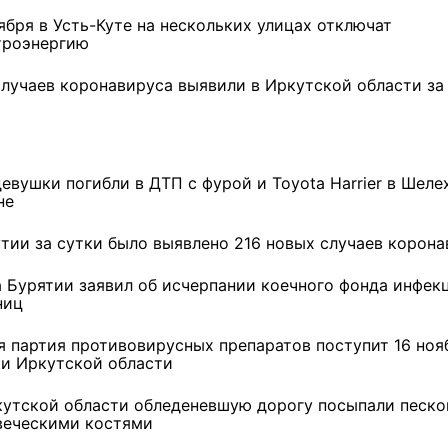
ября в Усть-Куте на нескольких улицах отключат
3 фото
4 фото
троэнергию
случаев коронавируса выявили в Иркутской области за
девушки погибли в ДТП с фурой и Toyota Harrier в Шел
не
утии за сутки было выявлено 216 новых случаев корон
а Бурятии заявил об исчерпании коечного фонда инфек
ниц
я партия противовирусных препаратов поступит 16 ноя
ки Иркутской области
кутской области обледеневшую дорогу посыпали песко
веческими костями