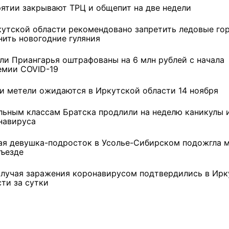
рятии закрывают ТРЦ и общепит на две недели
кутской области рекомендовано запретить ледовые го
нить новогодние гуляния
ли Приангарья оштрафованы на 6 млн рублей с начала
емии COVID-19
 и метели ожидаются в Иркутской области 14 ноября
льным классам Братска продлили на неделю каникулы 
навируса
ая девушка-подросток в Усолье-Сибирском подожгла 
дъезде
случая заражения коронавирусом подтвердились в Ирк
сти за сутки