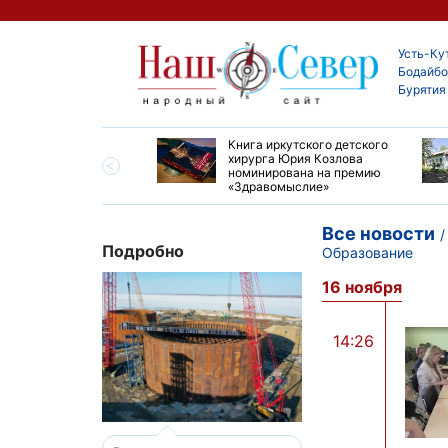
Усть-Ку
Бодайбо
Бурятия
ие забеги и взрослые
Книга иркутского детского
ы большой эстафеты
хирурга Юрия Козлова
олюса»
номинирована на премию
«Здравомыслие»
Все новости
Подробно
Образование
16 ноября
14:26