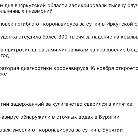
ри дня в Иркутской области зафиксировали тысячу слу
ольничных пневмоний
еловек погибло от коронавируса за сутки в Иркутской 
-удэнка отсудила более 300 тысяч за падение на крыль
ев пригрозил штрафами чиновникам за неосвоение бюд
 год
ратория диагностики коронавируса 16 ноября откроетс
ске
утии задержанный за хулиганство сварился в кипятке
навирус обнаружили в сточных водах в Бурятии
ловек умерли от коронавируса за сутки в Бурятии