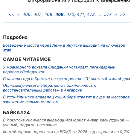
микрорайона ЯГУ подходит к завершению
<<
<
466
467
468
469
470
471
472
577
>
>>
Подробно
Возведение моста через Лену в Якутске выходит на ключевой
этап
САМОЕ ЧИТАЕМОЕ
У мраморного вокзала Слюдянки установят легендарный
паровоз «Лебедянка»
С начала года в Братске на газ перевели 131 частный жилой дом
Облкоммунэнерго оперативно подключилось к
восстановительным работам в Ангарске
В Усть-Илимске владелец суши-бара ответит в суде за массовое
заражение сальмонеллезом
БАЙКАЛ24
В Иркутске скончался выдающийся юрист Анвар Хаснутдинов —
учёный, педагог, наставник
Контейнерные перевозки на ВСЖД за 2025 год выросли на 9,2%