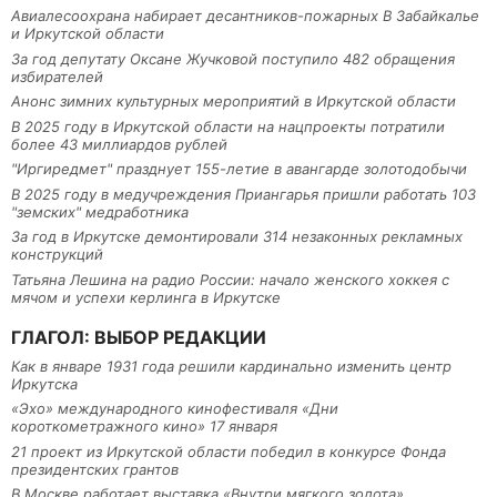
Авиалесоохрана набирает десантников-пожарных В Забайкалье
и Иркутской области
За год депутату Оксане Жучковой поступило 482 обращения
избирателей
Анонс зимних культурных мероприятий в Иркутской области
В 2025 году в Иркутской области на нацпроекты потратили
более 43 миллиардов рублей
"Иргиредмет" празднует 155-летие в авангарде золотодобычи
В 2025 году в медучреждения Приангарья пришли работать 103
"земских" медработника
За год в Иркутске демонтировали 314 незаконных рекламных
конструкций
Татьяна Лешина на радио России: начало женского хоккея с
мячом и успехи керлинга в Иркутске
ГЛАГОЛ: ВЫБОР РЕДАКЦИИ
Как в январе 1931 года решили кардинально изменить центр
Иркутска
«Эхо» международного кинофестиваля «Дни
короткометражного кино» 17 января
21 проект из Иркутской области победил в конкурсе Фонда
президентских грантов
В Москве работает выставка «Внутри мягкого золота»