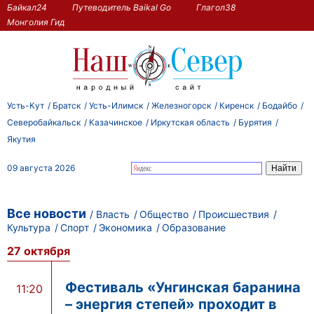
Байкал24
Путеводитель Baikal Go
Глагол38
Монголия Гид
Усть-Кут
Братск
Усть-Илимск
Железногорск
Киренск
Бодайбо
Северобайкальск
Казачинское
Иркутская область
Бурятия
Якутия
09 августа 2026
Все новости
Власть
Общество
Происшествия
Культура
Спорт
Экономика
Образование
27 октября
Фестиваль «Унгинская баранина
11:20
– энергия степей» проходит в