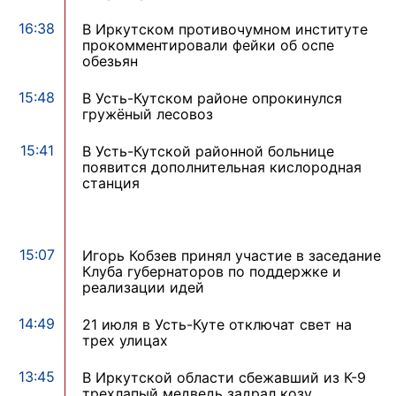
16:38
В Иркутском противочумном институте
прокомментировали фейки об оспе
обезьян
15:48
В Усть-Кутcком районе опрокинулся
гружёный лесовоз
15:41
В Усть-Кутской районной больнице
появится дополнительная кислородная
станция
15:07
Игорь Кобзев принял участие в заседание
Клуба губернаторов по поддержке и
реализации идей
14:49
21 июля в Усть-Куте отключат свет на
трех улицах
13:45
В Иркутской области сбежавший из К-9
трехлапый медведь задрал козу