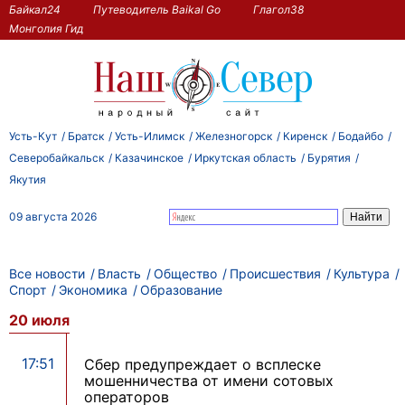
Байкал24
Путеводитель Baikal Go
Глагол38
Монголия Гид
Усть-Кут
Братск
Усть-Илимск
Железногорск
Киренск
Бодайбо
Северобайкальск
Казачинское
Иркутская область
Бурятия
Якутия
09 августа 2026
Все новости
Власть
Общество
Происшествия
Культура
Спорт
Экономика
Образование
20 июля
17:51
Сбер предупреждает о всплеске
мошенничества от имени сотовых
операторов