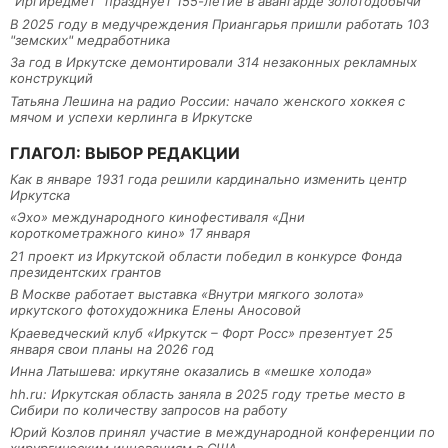
"Иргиредмет" празднует 155-летие в авангарде золотодобычи
В 2025 году в медучреждения Приангарья пришли работать 103
"земских" медработника
За год в Иркутске демонтировали 314 незаконных рекламных
конструкций
Татьяна Лешина на радио России: начало женского хоккея с
мячом и успехи керлинга в Иркутске
ГЛАГОЛ: ВЫБОР РЕДАКЦИИ
Как в январе 1931 года решили кардинально изменить центр
Иркутска
«Эхо» международного кинофестиваля «Дни
короткометражного кино» 17 января
21 проект из Иркутской области победил в конкурсе Фонда
президентских грантов
В Москве работает выставка «Внутри мягкого золота»
иркутского фотохудожника Елены Аносовой
Краеведческий клуб «Иркутск – Форт Росс» презентует 25
января свои планы на 2026 год
Инна Латышева: иркутяне оказались в «мешке холода»
hh.ru: Иркутская область заняла в 2025 году третье место в
Сибири по количеству запросов на работу
Юрий Козлов принял участие в международной конференции по