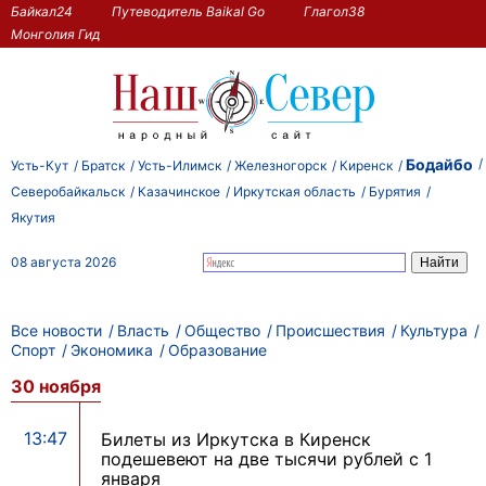
Байкал24
Путеводитель Baikal Go
Глагол38
Монголия Гид
Бодайбо
Усть-Кут
Братск
Усть-Илимск
Железногорск
Киренск
Северобайкальск
Казачинское
Иркутская область
Бурятия
Якутия
08 августа 2026
Все новости
Власть
Общество
Происшествия
Культура
Спорт
Экономика
Образование
30 ноября
13:47
Билеты из Иркутска в Киренск
подешевеют на две тысячи рублей с 1
января