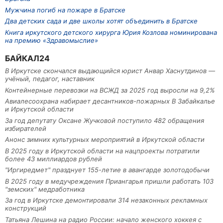
Мужчина погиб на пожаре в Братске
Два детских сада и две школы хотят объединить в Братске
Книга иркутского детского хирурга Юрия Козлова номинирована
на премию «Здравомыслие»
БАЙКАЛ24
В Иркутске скончался выдающийся юрист Анвар Хаснутдинов —
учёный, педагог, наставник
Контейнерные перевозки на ВСЖД за 2025 год выросли на 9,2%
Авиалесоохрана набирает десантников-пожарных В Забайкалье
и Иркутской области
За год депутату Оксане Жучковой поступило 482 обращения
избирателей
Анонс зимних культурных мероприятий в Иркутской области
В 2025 году в Иркутской области на нацпроекты потратили
более 43 миллиардов рублей
"Иргиредмет" празднует 155-летие в авангарде золотодобычи
В 2025 году в медучреждения Приангарья пришли работать 103
"земских" медработника
За год в Иркутске демонтировали 314 незаконных рекламных
конструкций
Татьяна Лешина на радио России: начало женского хоккея с