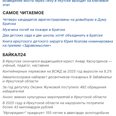
Возведение моста через Лену в Якутске выходит на ключевой
этап
САМОЕ ЧИТАЕМОЕ
Четверо кандидатов зарегистрированы на довыборах в Думу
Братска
Мужчина погиб на пожаре в Братске
Два детских сада и две школы хотят объединить в Братске
Книга иркутского детского хирурга Юрия Козлова номинирована
на премию «Здравомыслие»
БАЙКАЛ24
В Иркутске скончался выдающийся юрист Анвар Хаснутдинов —
учёный, педагог, наставник
Контейнерные перевозки на ВСЖД за 2025 год выросли на 9,2%
Авиалесоохрана набирает десантников-пожарных В Забайкалье
и Иркутской области
За год депутату Оксане Жучковой поступило 482 обращения
избирателей
Анонс зимних культурных мероприятий в Иркутской области
В 2025 году в Иркутской области на нацпроекты потратили
более 43 миллиардов рублей
"Иргиредмет" празднует 155-летие в авангарде золотодобычи