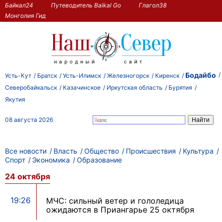
Байкал24
Путеводитель Baikal Go
Глагол38
Монголия Гид
Бодайбо
Усть-Кут
Братск
Усть-Илимск
Железногорск
Киренск
Северобайкальск
Казачинское
Иркутская область
Бурятия
Якутия
08 августа 2026
Все новости
Власть
Общество
Происшествия
Культура
Спорт
Экономика
Образование
24 октября
19:26
МЧС: сильный ветер и гололедица
ожидаются в Приангарье 25 октября