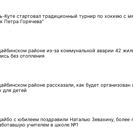
ть-Куте стартовал традиционный турнир по хоккею с м
ок Петра Горячева"
дайбинском районе из-за коммунальной аварии 42 жи
лись без отопления
дайбинском районе рассказали, как будет организован 
х для детей
дайбо с юбилеем поздравили Наталью Зевахину, более 
аботавшую учителем в школе №1