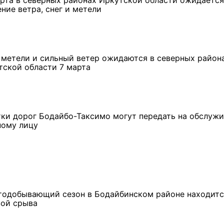
ние ветра, снег и метели
, метели и сильный ветер ожидаются в северных район
тской области 7 марта
тки дорог Бодайбо-Таксимо могут передать на обслуж
ному лицу
ремшой
Льготный заём в 9
Как стать «Земским
м
миллионов рублей получит
тренером» в Иркутской
тодобывающий сезон в Бодайбинском районе находитс
машиностроительное
области
зой срыва
предприятие из Иркутской
области