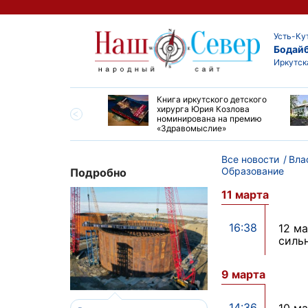
Усть-Ку
Бодай
Иркутск
ие забеги и взрослые
Книга иркутского детского
ы большой эстафеты
хирурга Юрия Козлова
олюса»
номинирована на премию
«Здравомыслие»
Все новости
Вла
Образование
Подробно
11 марта
16:38
12 м
сильн
9 марта
14:36
10 м