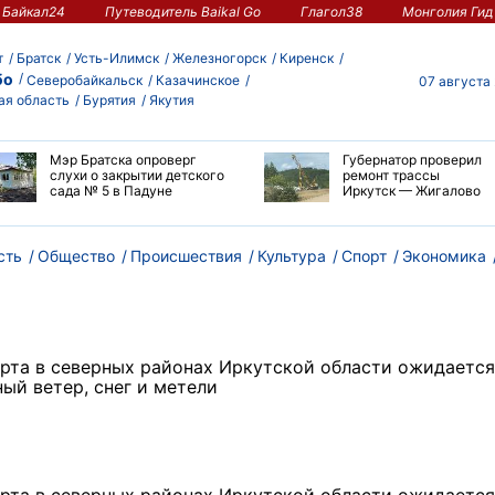
Байкал24
Путеводитель Baikal Go
Глагол38
Монголия Гид
т
Братск
Усть-Илимск
Железногорск
Киренск
бо
Северобайкальск
Казачинское
07 августа
ая область
Бурятия
Якутия
Мэр Братска опроверг
Губернатор проверил
слухи о закрытии детского
ремонт трассы
сада № 5 в Падуне
Иркутск — Жигалово
сть
Общество
Происшествия
Культура
Спорт
Экономика
арта в северных районах Иркутской области ожидается
ый ветер, снег и метели
арта в северных районах Иркутской области ожидается