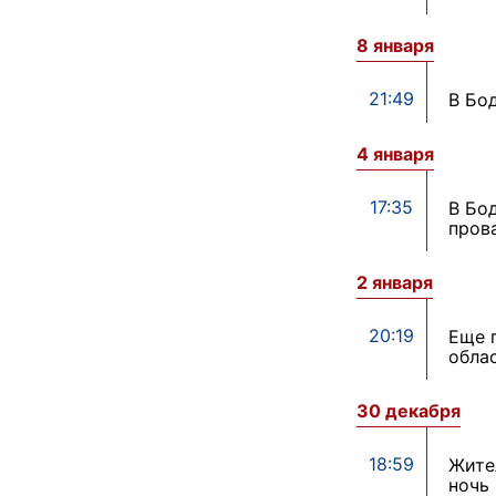
8 января
21:49
В Бо
4 января
17:35
В Бо
пров
2 января
20:19
Еще 
обла
30 декабря
18:59
Жите
ночь