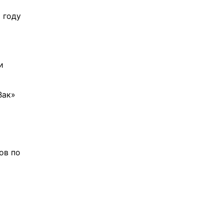
 году
и
Вак»
ов по