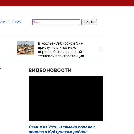
 2026
16:25
В Усолье-Сибирском Эн+
Гендирек
приступила к заливке
авиазаво
первого бетона на новой
трудовом
тепловой электростанции
привет о
ВИДЕОНОВОСТИ
Семья из Усть-Илимска попала в
аварию в Куйтунском районе