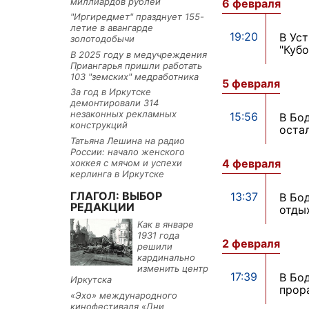
миллиардов рублей
6 февраля
"Иргиредмет" празднует 155-
летие в авангарде
19:20
В Ус
золотодобычи
"Куб
В 2025 году в медучреждения
Приангарья пришли работать
103 "земских" медработника
5 февраля
За год в Иркутске
демонтировали 314
незаконных рекламных
15:56
В Бо
конструкций
оста
Татьяна Лешина на радио
России: начало женского
4 февраля
хоккея с мячом и успехи
керлинга в Иркутске
ГЛАГОЛ: ВЫБОР
13:37
В Бо
РЕДАКЦИИ
отды
Как в январе
1931 года
2 февраля
решили
кардинально
изменить центр
17:39
В Бо
Иркутска
прор
«Эхо» международного
кинофестиваля «Дни