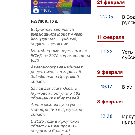
21 февраля
4 фото
3 фото
22:05
В Бо
БАЙКАЛ24
русс
В Иркутске скончался
выдающийся юрист Анвар
11 февраля
Хаснутдинов — учёный,
педагог, наставник
Контейнерные перевозки на
19:33
Усть
ВСЖД за 2025 год выросли на
субс
9,2%
Авиалесоохрана набирает
9 февраля
десантников-пожарных В
Забайкалье и Иркутской
области
19:12
В Ус
За год депутату Оксане
Жучковой поступило 482
обращения избирателей
8 февраля
Анонс зимних культурных
мероприятий в Иркутской
области
12:28
Ирку
В 2025 году в Иркутской
прир
области на нацпроекты
потратили более 43