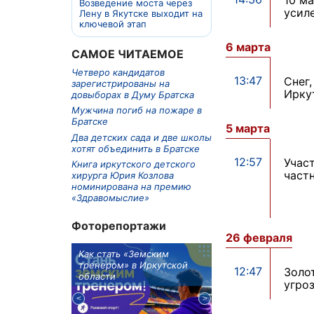
Возведение моста через
усиле
Лену в Якутске выходит на
ключевой этап
6 марта
САМОЕ ЧИТАЕМОЕ
Четверо кандидатов
13:47
Снег
зарегистрированы на
Ирку
довыборах в Думу Братска
Мужчина погиб на пожаре в
Братске
5 марта
Два детских сада и две школы
хотят объединить в Братске
12:57
Учас
Книга иркутского детского
част
хирурга Юрия Козлова
номинирована на премию
«Здравомыслие»
Фоторепортажи
26 февраля
м в 9
Как стать «Земским
Три охотника за че
ублей получит
тренером» в Иркутской
пропали в Киренско
12:47
Золо
тельное
области
районе
угро
из Иркутской