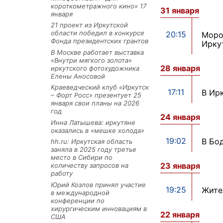
короткометражного кино» 17
31 января
января
21 проект из Иркутской
области победил в конкурсе
20:15
Моро
Фонда президентских грантов
Ирку
В Москве работает выставка
«Внутри мягкого золота»
28 января
иркутского фотохудожника
Елены Аносовой
Краеведческий клуб «Иркутск
17:11
В Ир
– Форт Росс» презентует 25
января свои планы на 2026
год
24 января
Инна Латышева: иркутяне
оказались в «мешке холода»
19:02
В Бо
hh.ru: Иркутская область
заняла в 2025 году третье
место в Сибири по
23 января
количеству запросов на
работу
Юрий Козлов принял участие
19:25
Жите
в международной
конференции по
хирургическим инновациям в
22 января
США