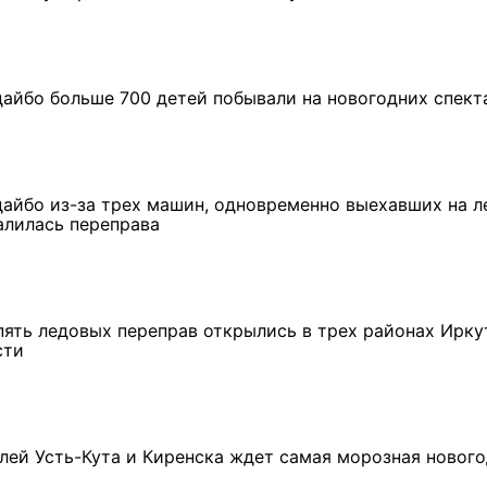
дайбо больше 700 детей побывали на новогодних спект
дайбо из-за трех машин, одновременно выехавших на л
алилась переправа
пять ледовых переправ открылись в трех районах Ирку
сти
лей Усть-Кута и Киренска ждет самая морозная новог