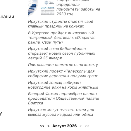
определила
приоритеты работы на
2020 год
знании
Иркутские студенты отметят свой
главный праздник на коньках
В Иркутске пройдет инклюзивный
театральный фестиваль «Открытая
рампа. Свой путь»
Иркутский союз библиофилов
о
открывает новый сезон публичных
лекций 25 января
Приглашение посмотреть на комету
Иркутский проект «Телескопы для
сибирских деревень» получил грант
Иркутский зоосад собирает
а
новогодние елки на корм животным
Валерий Фомин переизбран на пост
председателя Общественной палаты
Братска
Иркутяне могут вызвать такси для
у
вывоза мусора из дома или офиса
Август
2026
<<
<
>
>>