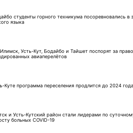
3 фото
4 фото
дайбо студенты горного техникума посоревновались в 
кого языка
-Илимск, Усть-Кут, Бодайбо и Тайшет поспорят за прав
идированных авиаперелётов
ть-Куте программа переселения продлится до 2024 год
тск и Усть-Кутский район стали лидерами по суточном
осту больных COVID-19