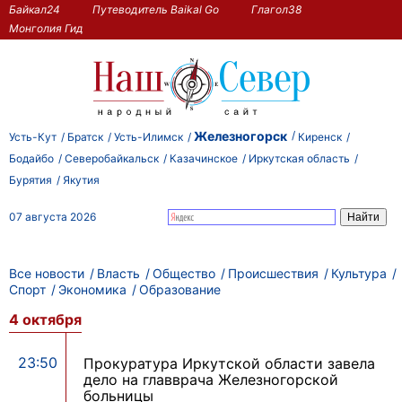
Байкал24
Путеводитель Baikal Go
Глагол38
Монголия Гид
Железногорск
Усть-Кут
Братск
Усть-Илимск
Киренск
Бодайбо
Северобайкальск
Казачинское
Иркутская область
Бурятия
Якутия
07 августа 2026
Все новости
Власть
Общество
Происшествия
Культура
Спорт
Экономика
Образование
4 октября
23:50
Прокуратура Иркутской области завела
дело на главврача Железногорской
больницы