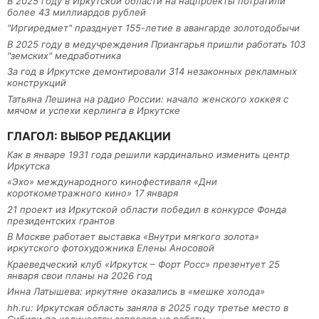
В 2025 году в Иркутской области на нацпроекты потратили
более 43 миллиардов рублей
"Иргиредмет" празднует 155-летие в авангарде золотодобычи
В 2025 году в медучреждения Приангарья пришли работать 103
"земских" медработника
За год в Иркутске демонтировали 314 незаконных рекламных
конструкций
Татьяна Лешина на радио России: начало женского хоккея с
мячом и успехи керлинга в Иркутске
ГЛАГОЛ: ВЫБОР РЕДАКЦИИ
Как в январе 1931 года решили кардинально изменить центр
Иркутска
«Эхо» международного кинофестиваля «Дни
короткометражного кино» 17 января
21 проект из Иркутской области победил в конкурсе Фонда
президентских грантов
В Москве работает выставка «Внутри мягкого золота»
иркутского фотохудожника Елены Аносовой
Краеведческий клуб «Иркутск – Форт Росс» презентует 25
января свои планы на 2026 год
Инна Латышева: иркутяне оказались в «мешке холода»
hh.ru: Иркутская область заняла в 2025 году третье место в
Сибири по количеству запросов на работу