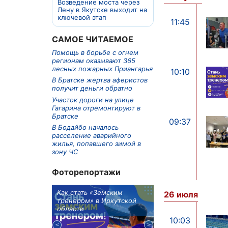
Возведение моста через
Лену в Якутске выходит на
ключевой этап
11:45
САМОЕ ЧИТАЕМОЕ
Помощь в борьбе с огнем
регионам оказывают 365
лесных пожарных Приангарья
10:10
В Братске жертва аферистов
получит деньги обратно
Участок дороги на улице
Гагарина отремонтируют в
Братске
09:37
В Бодайбо началось
расселение аварийного
жилья, попавшего зимой в
зону ЧС
Фоторепортажи
м в 9
Как стать «Земским
Три охотника за че
26 июля
ублей получит
тренером» в Иркутской
пропали в Киренско
тельное
области
районе
из Иркутской
10:03