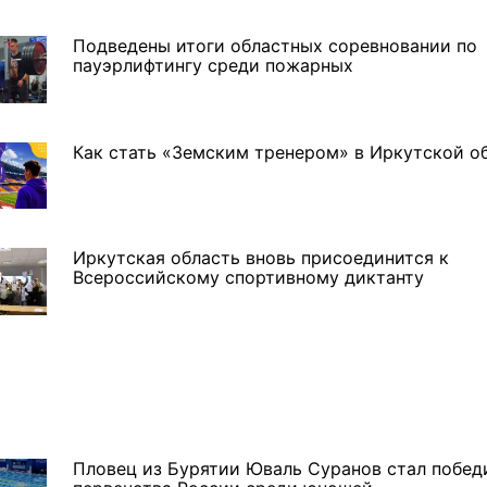
Подведены итоги областных соревновании по
пауэрлифтингу среди пожарных
Как стать «Земским тренером» в Иркутской о
Иркутская область вновь присоединится к
Всероссийскому спортивному диктанту
ремшой
Льготный заём в 9
Как стать «Земским
м
миллионов рублей получит
тренером» в Иркутской
машиностроительное
области
предприятие из Иркутской
Пловец из Бурятии Юваль Суранов стал побед
области