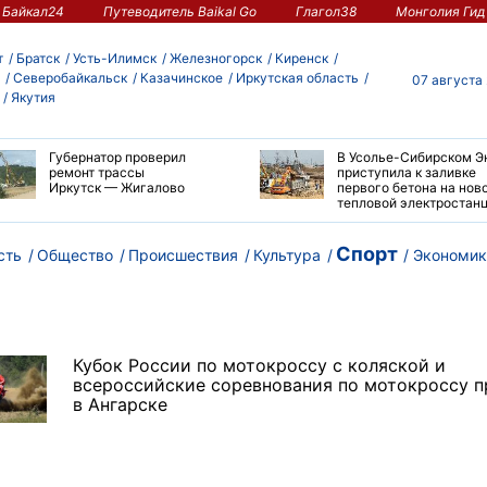
Байкал24
Путеводитель Baikal Go
Глагол38
Монголия Гид
т
Братск
Усть-Илимск
Железногорск
Киренск
Северобайкальск
Казачинское
Иркутская область
07 августа
Якутия
Губернатор проверил
В Усолье-Сибирском Э
ремонт трассы
приступила к заливке
Иркутск — Жигалово
первого бетона на нов
тепловой электростан
Спорт
сть
Общество
Происшествия
Культура
Экономик
Кубок России по мотокроссу с коляской и
всероссийские соревнования по мотокроссу 
в Ангарске