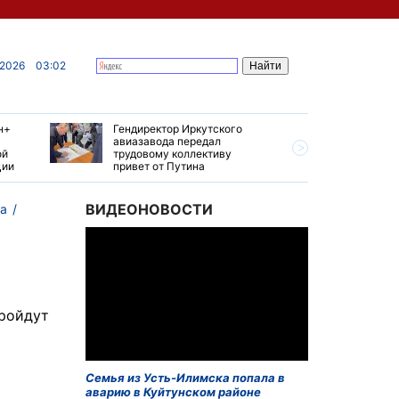
 2026
03:02
н+
Гендиректор Иркутского
Иркутски
авиазавода передал
подтверд
ой
трудовому коллективу
уровень 
ции
привет от Путина
США
ВИДЕОНОВОСТИ
а
пройдут
Семья из Усть-Илимска попала в
аварию в Куйтунском районе