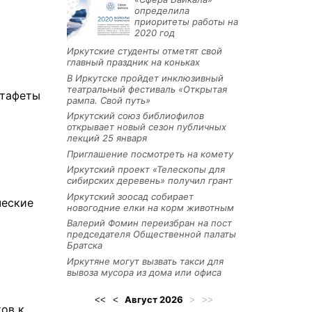
определила
приоритеты работы на
2020 год
Иркутские студенты отметят свой
главный праздник на коньках
В Иркутске пройдет инклюзивный
театральный фестиваль «Открытая
стафеты
рампа. Свой путь»
Иркутский союз библиофилов
открывает новый сезон публичных
лекций 25 января
Приглашение посмотреть на комету
Иркутский проект «Телескопы для
сибирских деревень» получил грант
Иркутский зоосад собирает
ческие
новогодние елки на корм животным
Валерий Фомин переизбран на пост
председателя Общественной палаты
Братска
Иркутяне могут вызвать такси для
вывоза мусора из дома или офиса
Август
2026
<<
<
>
>>
ов к