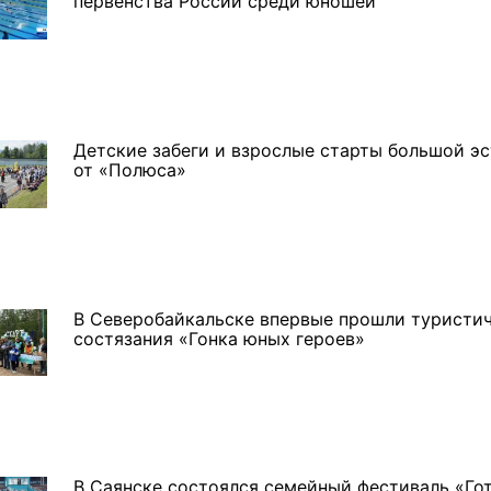
первенства России среди юношей
3 фото
4 фото
Детские забеги и взрослые старты большой э
от «Полюса»
В Северобайкальске впервые прошли туристи
состязания «Гонка юных героев»
В Саянске состоялся семейный фестиваль «Гот