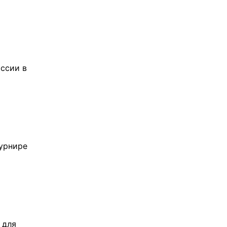
ссии в
урнире
 для