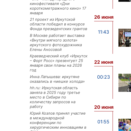
кинофестиваля «Дни
короткометражного кино» 17
января
26 июня
21 проект из Иркутской
области победил в конкурсе
Фонда президентских грантов
11:43
В Москве работает выставка
«Внутри мягкого золота»
иркутского фотохудожника
Елены Аносовой
Краеведческий клуб «Иркутск
– Форт Росс» презентует 25
22 июня
января свои планы на 2026
год
00:23
Инна Латышева: иркутяне
оказались в «мешке холода»
hh.ru: Иркутская область
заняла в 2025 году третье
место в Сибири по
количеству запросов на
20 июня
работу
Юрий Козлов принял участие
в международной
01:55
конференции по
хирургическим инновациям в