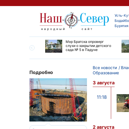
Усть-Ку
Бодайбо
Бурятия
утской области
Мэр Братска опроверг
ают дороги до
слухи о закрытии детского
ска
сада № 5 в Падуне
Все новости
Вла
Подробно
Образование
3 августа
11:18
2 августа