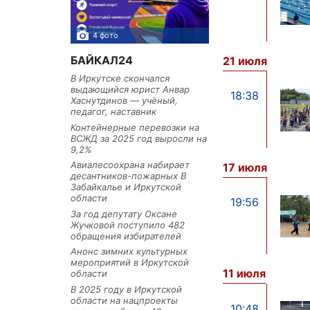
4 фото
3 фото
БАЙКАЛ24
21 июля
В Иркутске скончался
выдающийся юрист Анвар
18:38
Хаснутдинов — учёный,
педагог, наставник
Контейнерные перевозки на
ВСЖД за 2025 год выросли на
9,2%
Авиалесоохрана набирает
17 июля
десантников-пожарных В
Забайкалье и Иркутской
области
19:56
За год депутату Оксане
Жучковой поступило 482
обращения избирателей
Анонс зимних культурных
мероприятий в Иркутской
11 июля
области
В 2025 году в Иркутской
области на нацпроекты
10:48