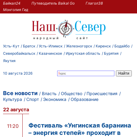
Байкал24
Путеводитель Baikal Go
Глагол38
Монголия Гид
Усть-Кут
Братск
Усть-Илимск
Железногорск
Киренск
Бодайбо
Северобайкальск
Казачинское
Иркутская область
Бурятия
Якутия
10 августа 2026
Все новости
Власть
Общество
Происшествия
Культура
Спорт
Экономика
Образование
22 августа
Фестиваль «Унгинская баранина
11:20
– энергия степей» проходит в