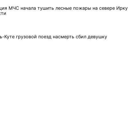
ция МЧС начала тушить лесные пожары на севере Ирк
сти
ть-Куте грузовой поезд насмерть сбил девушку
ремшой
Льготный заём в 9
Как стать «Земским
м
миллионов рублей получит
тренером» в Иркутской
машиностроительное
области
предприятие из Иркутской
области