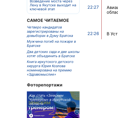
Возведение моста через
Лену в Якутске выходит на
22:27
Авиа
ключевой этап
обла
САМОЕ ЧИТАЕМОЕ
Четверо кандидатов
зарегистрированы на
22:26
В Ус
довыборах в Думу Братска
Мужчина погиб на пожаре в
Братске
Два детских сада и две школы
хотят объединить в Братске
Книга иркутского детского
хирурга Юрия Козлова
номинирована на премию
«Здравомыслие»
Фоторепортажи
м в 9
Как стать «Земским
Три охотника за че
ублей получит
тренером» в Иркутской
пропали в Киренско
тельное
области
районе
из Иркутской