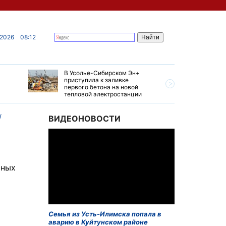
 2026
08:12
В Усолье-Сибирском Эн+
Гендирек
приступила к заливке
авиазаво
первого бетона на новой
трудовом
тепловой электростанции
привет о
ВИДЕОНОВОСТИ
сных
Семья из Усть-Илимска попала в
аварию в Куйтунском районе