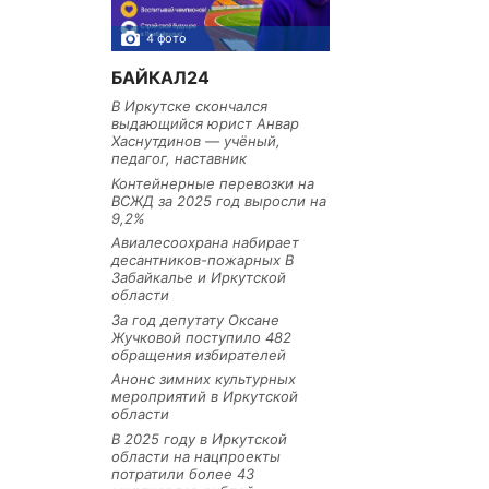
4 фото
3 фото
БАЙКАЛ24
В Иркутске скончался
выдающийся юрист Анвар
Хаснутдинов — учёный,
педагог, наставник
Контейнерные перевозки на
ВСЖД за 2025 год выросли на
9,2%
Авиалесоохрана набирает
десантников-пожарных В
Забайкалье и Иркутской
области
За год депутату Оксане
Жучковой поступило 482
обращения избирателей
Анонс зимних культурных
мероприятий в Иркутской
области
В 2025 году в Иркутской
области на нацпроекты
потратили более 43