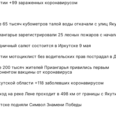
утии +99 зараженных коронавирусом
е 65 тысяч кубометров талой воды откачали с улиц Як
иангарье зарегистрировали 25 лесных пожаров с начал
дничный салют состоится в Иркутске 9 мая
утии мотоциклист без водительских прав пострадал в 
е 200 тысяч жителей Приангарья привились первым
онентом вакцины от коронавируса
кутской области +118 заболевших коронавирусом
ход на реке Лене проходит в 498 км от границы с Якут
ремшой
Льготный заём в 9
Как стать «Земским
м
миллионов рублей получит
тренером» в Иркутской
утске подняли Символ Знамени Победы
машиностроительное
области
предприятие из Иркутской
области