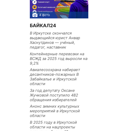
4 фото
3 фото
БАЙКАЛ24
В Иркутске скончался
выдающийся юрист Анвар
Хаснутдинов — учёный,
педагог, наставник
Контейнерные перевозки на
ВСЖД за 2025 год выросли на
9,2%
Авиалесоохрана набирает
десантников-пожарных В
Забайкалье и Иркутской
области
За год депутату Оксане
Жучковой поступило 482
обращения избирателей
Анонс зимних культурных
мероприятий в Иркутской
области
В 2025 году в Иркутской
области на нацпроекты