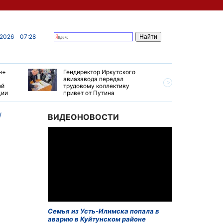
 2026
07:28
н+
Гендиректор Иркутского
Иркутски
авиазавода передал
подтверд
ой
трудовому коллективу
уровень 
ции
привет от Путина
США
ВИДЕОНОВОСТИ
Семья из Усть-Илимска попала в
аварию в Куйтунском районе