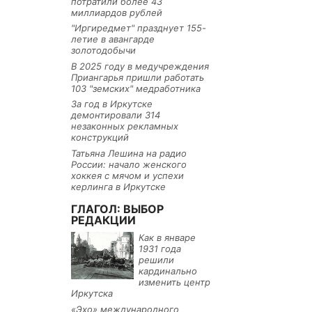
потратили более 43
миллиардов рублей
"Иргиредмет" празднует 155-
летие в авангарде
золотодобычи
В 2025 году в медучреждения
Приангарья пришли работать
103 "земских" медработника
За год в Иркутске
демонтировали 314
незаконных рекламных
конструкций
Татьяна Лешина на радио
России: начало женского
хоккея с мячом и успехи
керлинга в Иркутске
ГЛАГОЛ: ВЫБОР
РЕДАКЦИИ
Как в январе
1931 года
решили
кардинально
изменить центр
Иркутска
«Эхо» международного