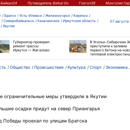
Байкал24
Путеводитель Baikal Go
Глагол38
Монголия Гид
т
Братск
Усть-Илимск
Железногорск
Киренск
Северобайкальск
Казачинское
Иркутская область
07 августа
Якутия
Губернатор проверил
В Усолье-Сибирском Э
ремонт трассы
приступила к заливке
Иркутск — Жигалово
первого бетона на нов
тепловой электростан
сть
Общество
Происшествия
Культура
Спорт
Экономика
е ограничительные меры утвердили в Якутии
льшие осадки придут на север Приангарья
д Победы проехал по улицам Братска