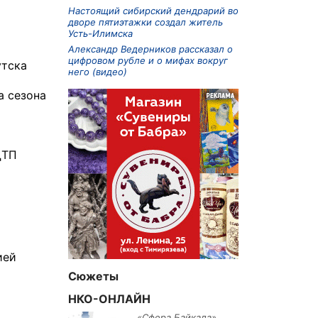
Настоящий сибирский дендрарий во
дворе пятиэтажки создал житель
Усть-Илимска
Александр Ведерников рассказал о
цифровом рубле и о мифах вокруг
утска
него (видео)
а сезона
ДТП
ией
Сюжеты
НКО-ОНЛАЙН
«Сфера Байкала»