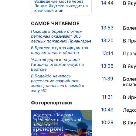
Возведение моста через
14:44
В Як
Лену в Якутске выходит на
ключевой этап
САМОЕ ЧИТАЕМОЕ
13:53
Боле
Помощь в борьбе с огнем
регионам оказывают 365
13:20
В Пр
лесных пожарных Приангарья
В Братске жертва аферистов
13:14
получит деньги обратно
Праз
Участок дороги на улице
Гагарина отремонтируют в
13:06
В Як
Братске
В Бодайбо началось
11:39
Боле
расселение аварийного
комп
жилья, попавшего зимой в
зону ЧС
11:31
В Ир
Фоторепортажи
10:49
Ледо
м в 9
Как стать «Земским
Три охотника за че
ублей получит
тренером» в Иркутской
пропали в Киренско
10:29
В Як
тельное
области
районе
из Иркутской