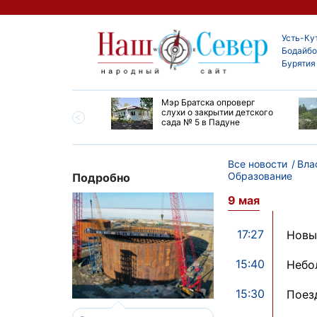
Усть-Ку
Бодайбо
Бурятия
утской области
Мэр Братска опроверг
ают дороги до
слухи о закрытии детского
ска
сада № 5 в Падуне
Все новости
Вла
Образование
Подробно
9 мая
17:27
Новы
15:40
Небо
15:30
Поез