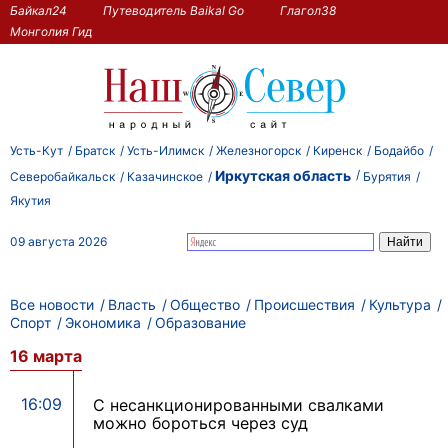
Байкал24
Путеводитель Baikal Go
Глагол38
Монголия Гид
Усть-Кут
Братск
Усть-Илимск
Железногорск
Киренск
Бодайбо
Иркутская область
Северобайкальск
Казачинское
Бурятия
Якутия
09 августа 2026
Все новости
Власть
Общество
Происшествия
Культура
Спорт
Экономика
Образование
16 марта
16:09
С несанкционированными свалками
можно бороться через суд