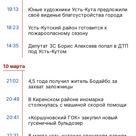
19:13
Юные художники Усть-Кута предложили
своё виденье благоустройства города
18:23
Усть-Кутский район готовится к
пожароопасному сезону
14:35
Депутат ЗС Борис Алексеев попал в ДТП
под Усть-Кутом
10 марта
21:02
4,5 года получил житель Бодайбо за
захват заложницы
20:49
В Киренском районе иномарка
столкнулась с машиной скорой помощи
20:41
«Коршуновский ГОК» закупил новый
гусеничный бульдозер
12:31
8 марта усть-кутские спасатели дарили