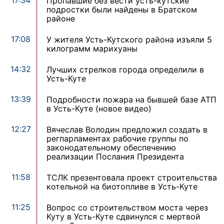
17:34
Пропавшие без вести усть-кутские
подростки были найдены в Братском
районе
17:08
У жителя Усть-Кутского района изъяли 5
килограмм марихуаны
14:32
Лучших стрелков города определили в
Усть-Куте
13:39
Подробности пожара на бывшей базе АТП
в Усть-Куте (новое видео)
12:27
Вячеслав Володин предложил создать в
регпарламентах рабочие группы по
законодательному обеспечению
реализации Послания Президента
11:58
ТСЛК презентовала проект строительства
котельной на биотопливе в Усть-Куте
11:25
Вопрос со строительством моста через
Куту в Усть-Куте сдвинулся с мертвой