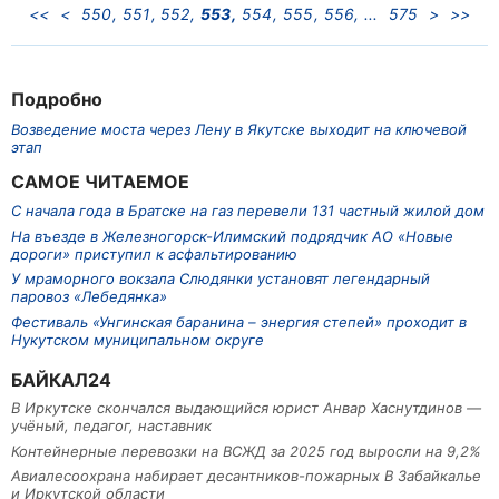
<<
<
550
551
552
553
554
555
556
575
>
>>
Подробно
Возведение моста через Лену в Якутске выходит на ключевой
этап
САМОЕ ЧИТАЕМОЕ
С начала года в Братске на газ перевели 131 частный жилой дом
На въезде в Железногорск-Илимский подрядчик АО «Новые
дороги» приступил к асфальтированию
У мраморного вокзала Слюдянки установят легендарный
паровоз «Лебедянка»
Фестиваль «Унгинская баранина – энергия степей» проходит в
Нукутском муниципальном округе
БАЙКАЛ24
В Иркутске скончался выдающийся юрист Анвар Хаснутдинов —
учёный, педагог, наставник
Контейнерные перевозки на ВСЖД за 2025 год выросли на 9,2%
Авиалесоохрана набирает десантников-пожарных В Забайкалье
и Иркутской области