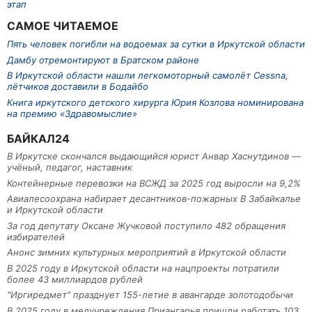
этап
САМОЕ ЧИТАЕМОЕ
Пять человек погибли на водоемах за сутки в Иркутской области
Дамбу отремонтируют в Братском районе
В Иркутской области нашли легкомоторный самолёт Cessna,
лётчиков доставили в Бодайбо
Книга иркутского детского хирурга Юрия Козлова номинирована
на премию «Здравомыслие»
БАЙКАЛ24
В Иркутске скончался выдающийся юрист Анвар Хаснутдинов —
учёный, педагог, наставник
Контейнерные перевозки на ВСЖД за 2025 год выросли на 9,2%
Авиалесоохрана набирает десантников-пожарных В Забайкалье
и Иркутской области
За год депутату Оксане Жучковой поступило 482 обращения
избирателей
Анонс зимних культурных мероприятий в Иркутской области
В 2025 году в Иркутской области на нацпроекты потратили
более 43 миллиардов рублей
"Иргиредмет" празднует 155-летие в авангарде золотодобычи
В 2025 году в медучреждения Приангарья пришли работать 103