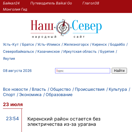
Байкал24
Путеводитель Baikal Go
Глагол38
Монголия Гид
Усть-Кут
Братск
Усть-Илимск
Железногорск
Киренск
Бодайбо
Северобайкальск
Казачинское
Иркутская область
Бурятия
Якутия
08 августа 2026
Все новости
Власть
Общество
Происшествия
Культура
Спорт
Экономика
Образование
23 июля
23:54
Киренский район остается без
электричества из-за урагана