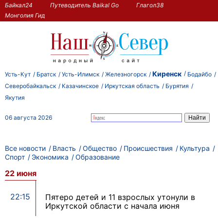
Байкал24
Путеводитель Baikal Go
Глагол38
Монголия Гид
Киренск
Усть-Кут
Братск
Усть-Илимск
Железногорск
Бодайбо
Северобайкальск
Казачинское
Иркутская область
Бурятия
Якутия
06 августа 2026
Все новости
Власть
Общество
Происшествия
Культура
Спорт
Экономика
Образование
22 июня
22:15
Пятеро детей и 11 взрослых утонули в
Иркутской области с начала июня