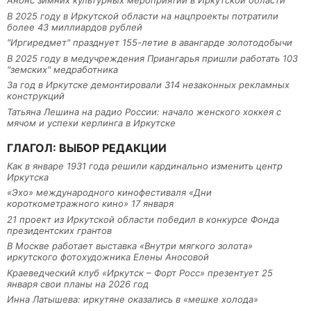
Анонс зимних культурных мероприятий в Иркутской области
В 2025 году в Иркутской области на нацпроекты потратили
более 43 миллиардов рублей
"Иргиредмет" празднует 155-летие в авангарде золотодобычи
В 2025 году в медучреждения Приангарья пришли работать 103
"земских" медработника
За год в Иркутске демонтировали 314 незаконных рекламных
конструкций
Татьяна Лешина на радио России: начало женского хоккея с
мячом и успехи керлинга в Иркутске
ГЛАГОЛ: ВЫБОР РЕДАКЦИИ
Как в январе 1931 года решили кардинально изменить центр
Иркутска
«Эхо» международного кинофестиваля «Дни
короткометражного кино» 17 января
21 проект из Иркутской области победил в конкурсе Фонда
президентских грантов
В Москве работает выставка «Внутри мягкого золота»
иркутского фотохудожника Елены Аносовой
Краеведческий клуб «Иркутск – Форт Росс» презентует 25
января свои планы на 2026 год
Инна Латышева: иркутяне оказались в «мешке холода»