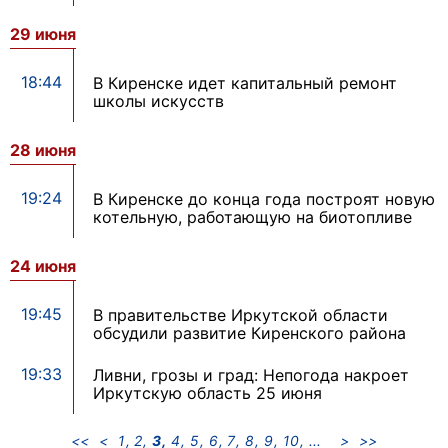
29 июня
18:44
В Киренске идет капитальный ремонт
школы искусств
28 июня
19:24
В Киренске до конца года построят новую
котельную, работающую на биотопливе
24 июня
19:45
В правительстве Иркутской области
обсудили развитие Киренского района
19:33
Ливни, грозы и град: Непогода накроет
Иркутскую область 25 июня
<<
<
1
2
3
4
5
6
7
8
9
10
>
>>