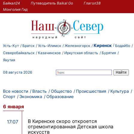
Байкал24
Путеводитель Baikal Go
Глагол38
Монголия Гид
Киренск
Усть-Кут
Братск
Усть-Илимск
Железногорск
Бодайбо
Северобайкальск
Казачинское
Иркутская область
Бурятия
Якутия
08 августа 2026
Все новости
Власть
Общество
Происшествия
Культура
Спорт
Экономика
Образование
6 января
В Киренске скоро откроется
17:07
отремонтированная Детская школа
искусств